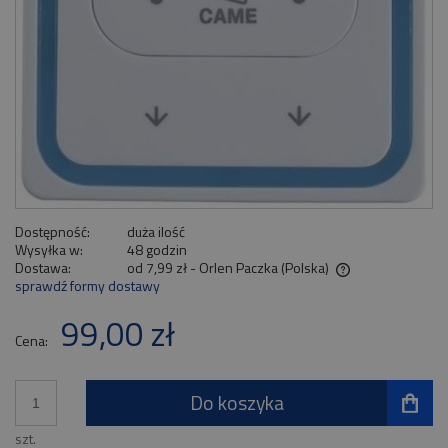
Dostępność:
duża ilość
Wysyłka w:
48 godzin
Dostawa:
od 7,99 zł
- Orlen Paczka
(Polska)
sprawdź formy dostawy
Cena nie zawiera ewentualnych kosztów płatności
99,00 zł
Cena:
Do koszyka
szt.