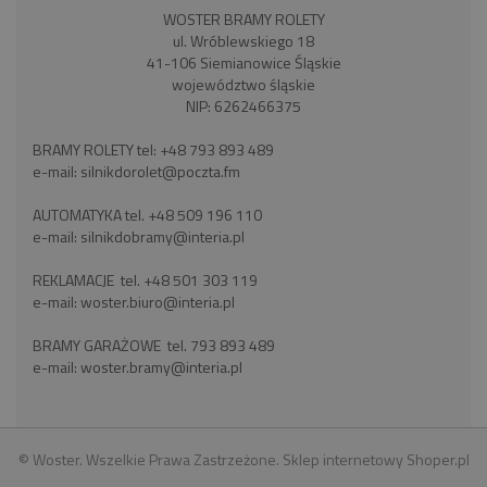
WOSTER BRAMY ROLETY
ul. Wróblewskiego 18
41-106 Siemianowice Śląskie
województwo śląskie
NIP: 6262466375
BRAMY ROLETY tel:
+48 793 893 489
e-mail:
silnikdorolet@poczta.fm
AUTOMATYKA tel.
+48 509 196 110
e-mail:
silnikdobramy@interia.pl
REKLAMACJE tel.
+48 501 303 119
e-mail:
woster.biuro@interia.pl
BRAMY GARAŻOWE tel.
793 893 489
e-mail:
woster.bramy@interia.pl
© Woster. Wszelkie Prawa Zastrzeżone.
Sklep internetowy Shoper.pl