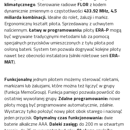
klimatycznego
. Sterowanie radiowe
FLOR
z kodem
dynamicznie zmiennym o częstotliwości
433.92 MHz, 4.5
miliarda kombinacji.
Idealne do rolet, żaluzji i markiz.
Ergonomiczny kształt pilota. Sprzedawany z uchwytem
naściennym.
Łatwy w programowaniu:
piloty
ERA-P
mogą
być wgrywane tradycyjnymi metodami lub za pomocą
specjalnych przycisków umieszczonych z tyłu pilota pod
osłoną baterii. System ten pozwala dogrywać kolejne piloty
nawet bez obecności instalatora (silniki roletowe serii
ERA-
MAT
).
Funkcjonalny
jednym pilotem możemy sterować roletami,
markizami lub żaluzjami, które można też łączyć w grupy
(funkcja MemoGroup). Funkcja pamięci pozwala powrócić do
ostatniej wywołanej grupy.
Zdalne programowanie:
nowe
piloty mogą być programowane automatycznie, zdalnie.
Wystarczy tylko położyć nowy pilot obok starego i nacisnąć
jeden przycisk.
Optymalny czas funkcjonowania:
dwie
baterie alkaliczne AAA.
Daleki zasięg:
do 200 m w otwartym