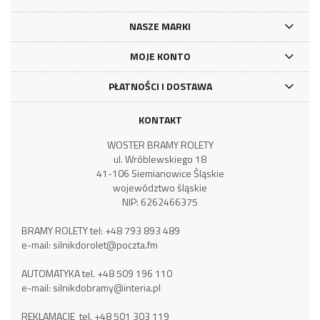
NASZE MARKI
MOJE KONTO
PŁATNOŚCI I DOSTAWA
KONTAKT
WOSTER BRAMY ROLETY
ul. Wróblewskiego 18
41-106 Siemianowice Śląskie
województwo śląskie
NIP: 6262466375
BRAMY ROLETY tel:
+48 793 893 489
e-mail:
silnikdorolet@poczta.fm
AUTOMATYKA tel.
+48 509 196 110
e-mail:
silnikdobramy@interia.pl
REKLAMACJE tel.
+48 501 303 119