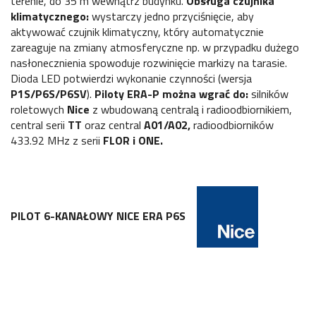
terenie, do 35 m wewnątrz budynku.
Obsługa czujnika
klimatycznego:
wystarczy jedno przyciśnięcie, aby
aktywować czujnik klimatyczny, który automatycznie
zareaguje na zmiany atmosferyczne np. w przypadku dużego
nasłonecznienia spowoduje rozwinięcie markizy na tarasie.
Dioda LED potwierdzi wykonanie czynności (wersja
P1S/P6S/P6SV
).
Piloty ERA-P można wgrać do:
silników
roletowych
Nice
z wbudowaną centralą i radioodbiornikiem,
central serii
TT
oraz central
A01/A02,
radioodbiorników
433.92 MHz z serii
FLOR i ONE.
PILOT 6-KANAŁOWY NICE ERA P6S