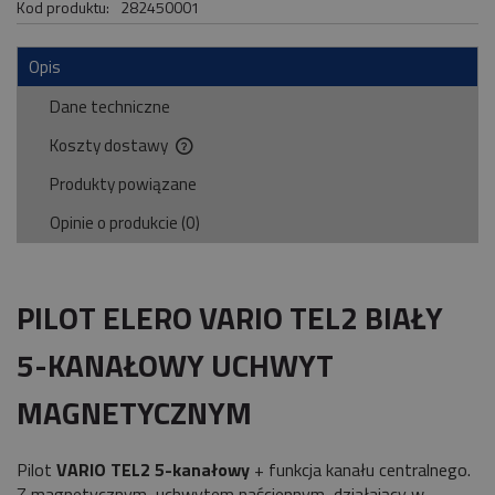
Kod produktu:
282450001
Opis
Dane techniczne
Koszty dostawy
Cena nie zawiera ewentualnych kosztów płatności
Produkty powiązane
Opinie o produkcie (0)
PILOT ELERO VARIO TEL2 BIAŁY
5-KANAŁOWY UCHWYT
MAGNETYCZNYM
Pilot
VARIO TEL2 5-kanałowy
+ funkcja kanału centralnego.
Z magnetycznym uchwytem naściennym, działający w