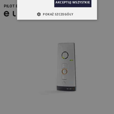
AKCEPTUJ WSZYSTKIE
PILOT ELERO VARIO TEL2 BIAŁY 5-KANAŁOWY
POKAŻ SZCZEGÓŁY