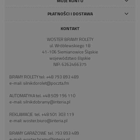
MOJE KONTO
PŁATNOŚCI I DOSTAWA
KONTAKT
WOSTER BRAMY ROLETY
ul. Wróblewskiego 18
41-106 Siemianowice Śląskie
województwo śląskie
NIP: 6262466375
BRAMY ROLETY tel:
+48 793 893 489
e-mail:
silnikdorolet@poczta.fm
AUTOMATYKA tel.
+48 509 196 110
e-mail:
silnikdobramy@interia.pl
REKLAMACJE tel.
+48 501 303 119
e-mail:
woster.biuro@interia.pl
BRAMY GARAŻOWE tel.
793 893 489
e-mail:
woster.bramy@interia.pl