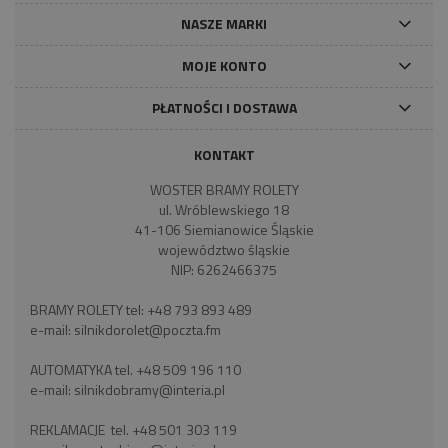
NASZE MARKI
MOJE KONTO
PŁATNOŚCI I DOSTAWA
KONTAKT
WOSTER BRAMY ROLETY
ul. Wróblewskiego 18
41-106 Siemianowice Śląskie
województwo śląskie
NIP: 6262466375
BRAMY ROLETY tel:
+48 793 893 489
e-mail:
silnikdorolet@poczta.fm
AUTOMATYKA tel.
+48 509 196 110
e-mail:
silnikdobramy@interia.pl
REKLAMACJE tel.
+48 501 303 119