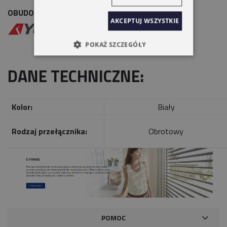
OBUDOWA NATYNKOWA JEDNOKROTNA YOODA
AKCEPTUJ WSZYSTKIE
POKAŻ SZCZEGÓŁY
DANE TECHNICZNE:
Kolor:
Biały
Rodzaj przełącznika:
Obrotowy
POMOC