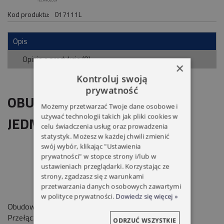
Kod produktu:
017111L
Opis
Opinie o produkcie (0)
×
Kontroluj swoją
prywatność
OBUDOWA NATYNKOWA
Możemy przetwarzać Twoje dane osobowe i
używać technologii takich jak pliki cookies w
JEDNOKROTNA YOODA
celu świadczenia usług oraz prowadzenia
statystyk. Możesz w każdej chwili zmienić
swój wybór, klikając "Ustawienia
prywatności" w stopce strony i/lub w
ustawieniach przeglądarki. Korzystając ze
strony, zgadzasz się z warunkami
przetwarzania danych osobowych zawartymi
w polityce prywatności.
Dowiedz się więcej »
Obudowa
YOODA
jednokrotna natynkowa. Kolor Biały,
Przełącznik rodzaju obrotowego.
ODRZUĆ WSZYSTKIE