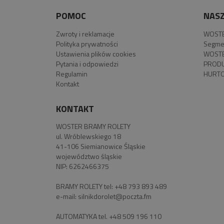
POMOC
NASZ
Zwroty i reklamacje
WOSTE
Polityka prywatności
Segme
Ustawienia plików cookies
WOSTE
Pytania i odpowiedzi
PROD
Regulamin
HURTO
Kontakt
KONTAKT
WOSTER BRAMY ROLETY
ul. Wróblewskiego 18
41-106 Siemianowice Śląskie
województwo śląskie
NIP: 6262466375
BRAMY ROLETY tel:
+48 793 893 489
e-mail:
silnikdorolet@poczta.fm
AUTOMATYKA tel.
+48 509 196 110