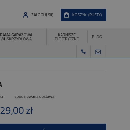
ZALOGUJ SIĘ
KOSZYK:
(PUSTY)
RAMA GARAŻOWA
KARNISZE
BLOG
DWUSKRZYDŁOWA
ELEKTRYCZNE
A
ć:
spodziewana dostawa
29,00 zł
?