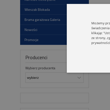
Wieszak Blokada
Brama garażowa Galeria
Możemy prze
świadczenia
Nowości
klikając "Us
ze strony, 
Promocje
prywatności
Producenci
Wybierz producenta