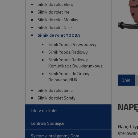
Silnik do rolet Elero
Silnik do rolet Inel
Silnik do rolet Mobilus
Silnik do rolet Nice
Silnik do rolet YOODA
Silnik Yooda Przewodowy
Silnik Yooda Radiowy
Silnik Yooda Radiowy
Komunikacja Dwukierunkowa
Silnik Yooda do Bramy
Rolowanej NHK
Opis
Silnik do rolet Simu
Silnik do rolet Somfy
NAPĘ
Piloty do Rolet
Centrale Sterujące
Napęd
ty
sterowany
Systemy Inteligentny Dom