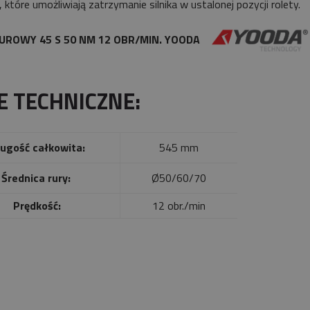
 które umożliwiają zatrzymanie silnika w ustalonej pozycji rolety.
UROWY 45 S 50 NM 12 OBR/MIN. YOODA
E TECHNICZNE:
ugość całkowita:
545 mm
Średnica rury:
Ø50/60/70
Prędkość:
12 obr./min