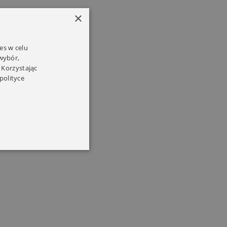
×
es w celu
 wybór,
 Korzystając
polityce