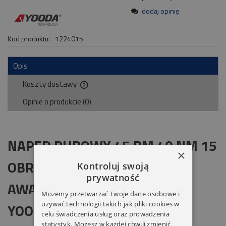
dodaj opinię
Kod produktu:
1224015
Opis
Koszty dostawy
Cena nie zawiera ewentualnych kosztów płatności
Opinie o produkcie (0)
NAPĘD RUROWY 45 RM 40 NM 15
×
OBR/MIN Z RADIEM I
Kontroluj swoją
prywatność
AWARYJNYM OTWIERANIEM
Możemy przetwarzać Twoje dane osobowe i
używać technologii takich jak pliki cookies w
YOODA
celu świadczenia usług oraz prowadzenia
statystyk. Możesz w każdej chwili zmienić