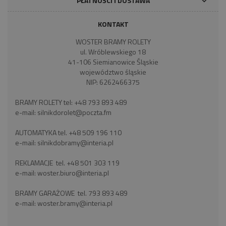
PŁATNOŚCI I DOSTAWA
KONTAKT
WOSTER BRAMY ROLETY
ul. Wróblewskiego 18
41-106 Siemianowice Śląskie
województwo śląskie
NIP: 6262466375
BRAMY ROLETY tel:
+48 793 893 489
e-mail:
silnikdorolet@poczta.fm
AUTOMATYKA tel.
+48 509 196 110
e-mail:
silnikdobramy@interia.pl
REKLAMACJE tel.
+48 501 303 119
e-mail:
woster.biuro@interia.pl
BRAMY GARAŻOWE tel.
793 893 489
e-mail:
woster.bramy@interia.pl