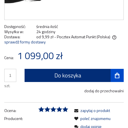
Dostępność:
średnia ilość
Wysyłka w:
24 godziny
Dostawa:
od 9,99 zł
- Pocztex Automat Punkt
(Polska)
sprawdź formy dostawy
Cena nie zawiera ewentualnych kosztów płatności
1 099,00 zł
Cena:
Do koszyka
szt.
dodaj do przechowalni
Ocena:
zapytaj o produkt
Producent:
poleć znajomemu
dodaj opinię