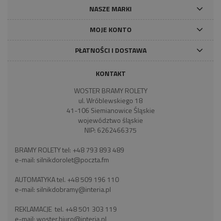
NASZE MARKI
MOJE KONTO
PŁATNOŚCI I DOSTAWA
KONTAKT
WOSTER BRAMY ROLETY
ul. Wróblewskiego 18
41-106 Siemianowice Śląskie
województwo śląskie
NIP: 6262466375
BRAMY ROLETY tel:
+48 793 893 489
e-mail:
silnikdorolet@poczta.fm
AUTOMATYKA tel.
+48 509 196 110
e-mail:
silnikdobramy@interia.pl
REKLAMACJE tel.
+48 501 303 119
e-mail:
woster.biuro@interia.pl