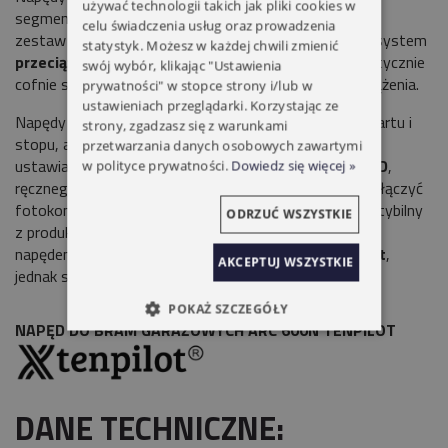
używać technologii takich jak pliki cookies w
segmentowych i uchylnych. Do napędu dołączony jest
celu świadczenia usług oraz prowadzenia
zestaw uchwytów montażowych. Wyposażone są w system
statystyk. Możesz w każdej chwili zmienić
przeciążenia
. Napęd po wykryciu przeszkody automatycznie
swój wybór, klikając "Ustawienia
cofnie się. W napędach możemy regulować siłę przeciążenia.
prywatności" w stopce strony i/lub w
ustawieniach przeglądarki. Korzystając ze
Napędy posiadają między innymi funkcje: miękkiego startu i
strony, zgadzasz się z warunkami
stopu, automatycznego zamykania, automatycznego
przetwarzania danych osobowych zawartymi
ustawiania siły otwierania i zamykania, oświetlenie
LED
,
w polityce prywatności.
Dowiedz się więcej »
ręcznego rozłączania napędu. Do napędów można podłączyć
fotokomórki oraz lampy ostrzegawcze. Napęd kompatybilny
ODRZUĆ WSZYSTKIE
z produktami marki
TenPilot.
Możliwe jest sterowanie
napędem za pomocą pilota dwukierunkowego
TenPilot
,
AKCEPTUJ WSZYSTKIE
jednak sygnał zwrotny nie będzie dostępny.
POKAŻ SZCZEGÓŁY
NAPĘD DO BRAM GARAŻOWYCH ARC 600N TENPILOT
DANE TECHNICZNE: