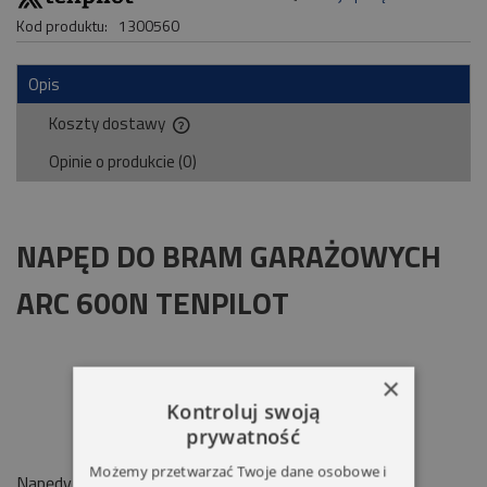
Kod produktu:
1300560
Opis
Koszty dostawy
Cena nie zawiera ewentualnych kosztów płatności
Opinie o produkcie (0)
NAPĘD DO BRAM GARAŻOWYCH
ARC 600N TENPILOT
×
Kontroluj swoją
prywatność
Możemy przetwarzać Twoje dane osobowe i
Napędy
ARC
przeznaczone są do bram garażowych