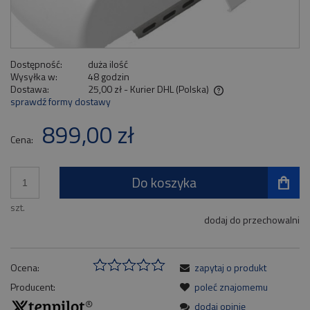
Dostępność:
duża ilość
Wysyłka w:
48 godzin
Dostawa:
25,00 zł
- Kurier DHL
(Polska)
sprawdź formy dostawy
Cena nie zawiera ewentualnych kosztów płatności
899,00 zł
Cena:
Do koszyka
szt.
dodaj do przechowalni
Ocena:
zapytaj o produkt
Producent:
poleć znajomemu
dodaj opinię