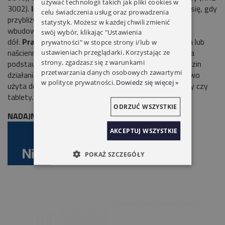
używać technologii takich jak pliki cookies w
3002).
Inteligentny
w nocy przyciski Agio podświetlą się, gdy
celu świadczenia usług oraz prowadzenia
przybliżysz do nich dłoń, a jej ruch po okręgu zapali
statystyk. Możesz w każdej chwili zmienić
wbudowane punktowe oświetlenie, skierowane w
swój wybór, klikając "Ustawienia
dół.
Praktyczny
podstawka z ładowarką – nabiurkowa lub
prywatności" w stopce strony i/lub w
naścienna - pracuje indukcyjnie: po prostu położ Aigo na
ustawieniach przeglądarki. Korzystając ze
strony, zgadzasz się z warunkami
podstawce a zawsze będzie naładowany dla wielu godzin
przetwarzania danych osobowych zawartymi
działania. Dzięki wejściu USB podstawka może być łatwo
w polityce prywatności.
Dowiedz się więcej »
użyta do ładowania urządzeń mobilnych, jak smartfony czy
tablety.
ODRZUĆ WSZYSTKIE
NADAJNIK RADIOWY 4-KANAŁOWY NICE AG4R
AKCEPTUJ WSZYSTKIE
POKAŻ SZCZEGÓŁY