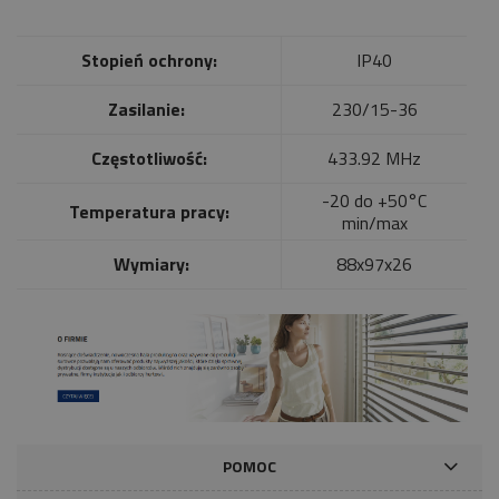
Stopień ochrony:
IP40
Zasilanie:
230/15-36
Częstotliwość:
433.92 MHz
-20 do +50°C
Temperatura pracy:
min/max
Wymiary:
88x97x26
POMOC