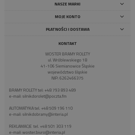
NASZE MARKI
MOJE KONTO
PŁATNOŚCI I DOSTAWA
KONTAKT
WOSTER BRAMY ROLETY
ul. Wróblewskiego 18
41-106 Siemianowice Śląskie
województwo śląskie
NIP: 6262466375
BRAMY ROLETY tel:
+48 793 893 489
e-mail:
silnikdorolet@poczta.fm
AUTOMATYKA tel.
+48 509 196 110
e-mail:
silnikdobramy@interia.pl
REKLAMACJE tel.
+48 501 303 119
e-mail:
woster.biuro@interia.pl