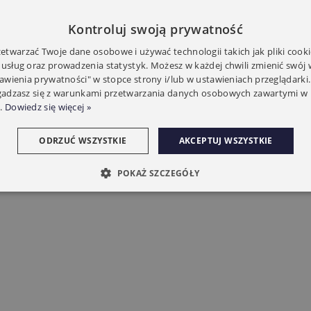
Kontroluj swoją prywatność
topień ochrony:
IP40
twarzać Twoje dane osobowe i używać technologii takich jak pliki cooki
 usług oraz prowadzenia statystyk. Możesz w każdej chwili zmienić swój
Zasilanie:
230/15-36
tawienia prywatności" w stopce strony i/lub w ustawieniach przeglądarki.
zgadzasz się z warunkami przetwarzania danych osobowych zawartymi w 
Częstotliwość:
433.92 MHz
.
Dowiedz się więcej »
-20 do +50°C
mperatura pracy:
ODRZUĆ WSZYSTKIE
AKCEPTUJ WSZYSTKIE
min/max
Wymiary:
88x97x26
POKAŻ SZCZEGÓŁY