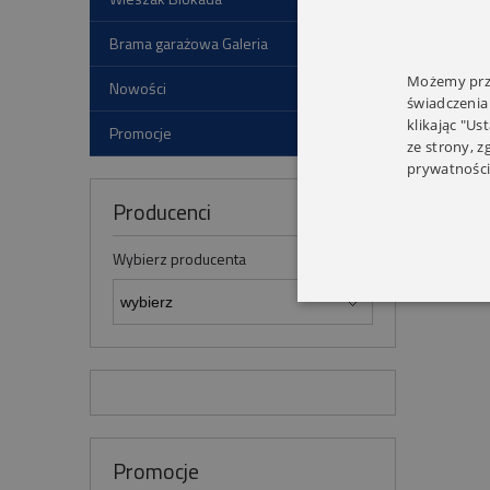
Brama garażowa Galeria
S
Możemy prze
Nowości
świadczenia
klikając "Us
Promocje
ze strony, 
prywatności
Producenci
Te
Wybierz producenta
Promocje