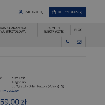
ZALOGUJ SIĘ
KOSZYK:
(PUSTY)
RAMA GARAŻOWA
KARNISZE
BLOG
DWUSKRZYDŁOWA
ELEKTRYCZNE
ć:
duża ilość
:
48 godzin
od 7,99 zł
- Orlen Paczka
(Polska)
ormy dostawy
Cena nie zawiera ewentualnych kosztów
59,00 zł
płatności