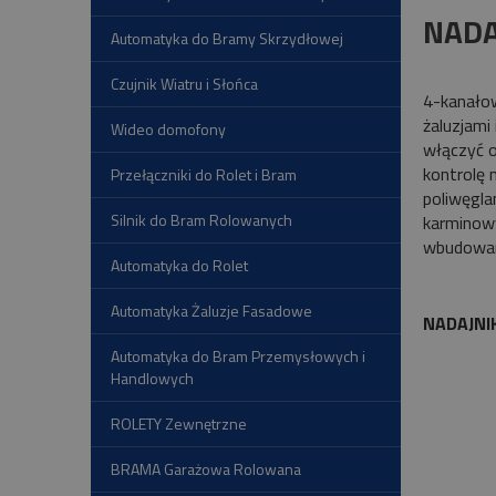
NADA
Automatyka do Bramy Skrzydłowej
Czujnik Wiatru i Słońca
4-kanałow
żaluzjami
Wideo domofony
włączyć o
kontrolę 
Przełączniki do Rolet i Bram
poliwęgla
Silnik do Bram Rolowanych
karminow
wbudowan
Automatyka do Rolet
Automatyka Żaluzje Fasadowe
NADAJNI
Automatyka do Bram Przemysłowych i
Handlowych
ROLETY Zewnętrzne
BRAMA Garażowa Rolowana