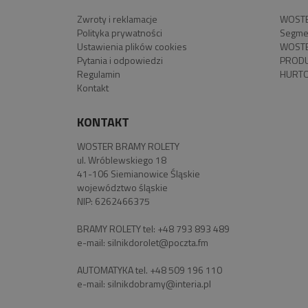
Zwroty i reklamacje
WOSTE
Polityka prywatności
Segme
Ustawienia plików cookies
WOSTE
Pytania i odpowiedzi
PROD
Regulamin
HURTO
Kontakt
KONTAKT
WOSTER BRAMY ROLETY
ul. Wróblewskiego 18
41-106 Siemianowice Śląskie
województwo śląskie
NIP: 6262466375
BRAMY ROLETY tel:
+48 793 893 489
e-mail:
silnikdorolet@poczta.fm
AUTOMATYKA tel.
+48 509 196 110
e-mail:
silnikdobramy@interia.pl