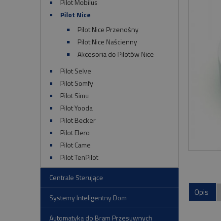
Pilot Mobilus
Pilot Nice
Pilot Nice Przenośny
Pilot Nice Naścienny
Akcesoria do Pilotów Nice
Pilot Selve
Pilot Somfy
Pilot Simu
Pilot Yooda
Pilot Becker
Pilot Elero
Pilot Came
Pilot TenPilot
Centrale Sterujące
Opis
Systemy Inteligentny Dom
Automatyka do Bram Przesuwnych