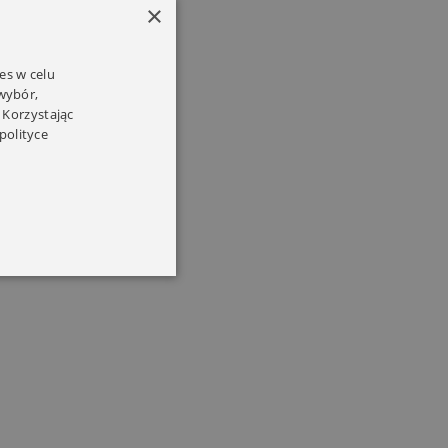
×
es w celu
 wybór,
 Korzystając
polityce