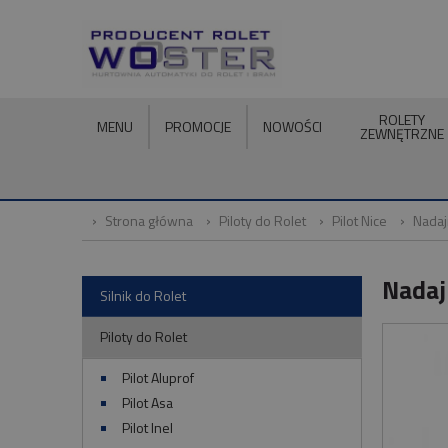
ROLETY
MENU
PROMOCJE
NOWOŚCI
ZEWNĘTRZNE
Strona główna
Piloty do Rolet
Pilot Nice
Nadaj
Nadaj
Silnik do Rolet
Piloty do Rolet
Pilot Aluprof
Pilot Asa
Pilot Inel