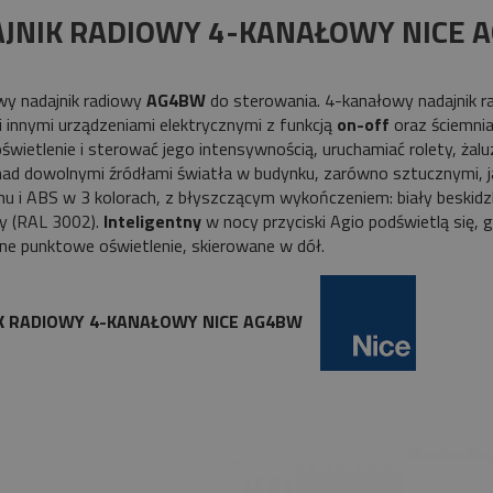
płatności
JNIK RADIOWY 4-KANAŁOWY NICE 
y nadajnik radiowy
AG4BW
do sterowania. 4-kanałowy nadajnik r
 i innymi urządzeniami elektrycznymi z funkcją
on-off
oraz ściemni
świetlenie i sterować jego intensywnością, uruchamiać rolety, żaluz
nad dowolnymi źródłami światła w budynku, zarówno sztucznymi, j
nu i ABS w 3 kolorach, z błyszczącym wykończeniem: biały beskidz
y (RAL 3002).
Inteligentny
w nocy przyciski Agio podświetlą się, gd
e punktowe oświetlenie, skierowane w dół.
K RADIOWY 4-KANAŁOWY NICE AG4BW