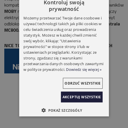
Kontroluj swoją
kompatybilność montażowa w przypadku zamiany siłowników
prywatność
MOBY
na
TOONA
i na odwrót. Wygodny dostęp do złączy
elektrycznych siłownika. Siłownik zawiera również uchwyt
Możemy przetwarzać Twoje dane osobowe i
odblokowujący z aluminium ciśnieniowo.
Zalecana centrala
używać technologii takich jak pliki cookies w
MC800.
celu świadczenia usług oraz prowadzenia
statystyk. Możesz w każdej chwili zmienić
swój wybór, klikając "Ustawienia
NICE TOONA 5016 NAPĘD DO BRAM SKRZYDŁOWYCH
prywatności" w stopce strony i/lub w
ustawieniach przeglądarki. Korzystając ze
strony, zgadzasz się z warunkami
przetwarzania danych osobowych zawartymi
w polityce prywatności.
Dowiedz się więcej »
ODRZUĆ WSZYSTKIE
AKCEPTUJ WSZYSTKIE
POKAŻ SZCZEGÓŁY