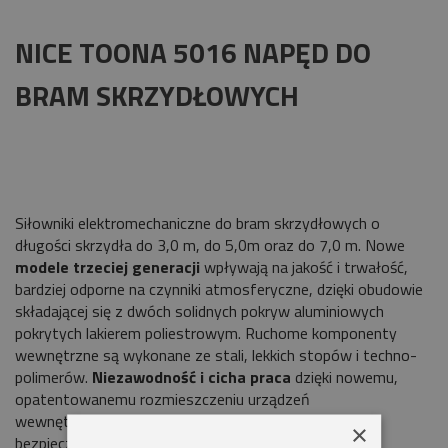
NICE TOONA 5016 NAPĘD DO
BRAM SKRZYDŁOWYCH
Siłowniki elektromechaniczne do bram skrzydłowych o
długości skrzydła do 3,0 m, do 5,0m oraz do 7,0 m. Nowe
modele trzeciej generacji
wpływają na jakość i trwałość,
bardziej odporne na czynniki atmosferyczne, dzięki obudowie
składającej się z dwóch solidnych pokryw aluminiowych
pokrytych lakierem poliestrowym. Ruchome komponenty
wewnętrzne są wykonane ze stali, lekkich stopów i techno-
polimerów.
Niezawodność i cicha praca
dzięki nowemu,
opatentowanemu rozmieszczeniu urządzeń
wewnętrznych.
Przekładnia z brązu
umożliwiająca
×
bezpieczne zamykanie i trwałość użytkowania. Pełna