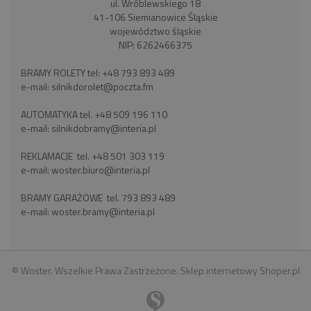
ul. Wróblewskiego 18
41-106 Siemianowice Śląskie
województwo śląskie
NIP: 6262466375
BRAMY ROLETY tel:
+48 793 893 489
e-mail:
silnikdorolet@poczta.fm
AUTOMATYKA tel.
+48 509 196 110
e-mail:
silnikdobramy@interia.pl
REKLAMACJE tel.
+48 501 303 119
e-mail:
woster.biuro@interia.pl
BRAMY GARAŻOWE tel.
793 893 489
e-mail:
woster.bramy@interia.pl
© Woster. Wszelkie Prawa Zastrzeżone.
Sklep internetowy Shoper.pl