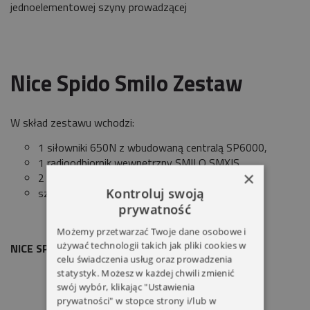
jednoelementowej szyny prowadzącej
Nice Spido Smilo Zestaw
W skład zestawu wchodzi:
1 siłowniki 650N z wbudowaną centralą SP6000,
1 radioodbiornik wewnętrzny SMILO SMXIS,
×
2 piloty 2-kanałowe SM2,
szyna z paskiem w jednym odcinku 3,0m.
Kontroluj swoją
prywatność
Możemy przetwarzać Twoje dane osobowe i
używać technologii takich jak pliki cookies w
NICE SPIDO SMILO ZESTAW
celu świadczenia usług oraz prowadzenia
statystyk. Możesz w każdej chwili zmienić
swój wybór, klikając "Ustawienia
prywatności" w stopce strony i/lub w