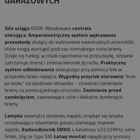
GARAŻOWYCH
Siła uciągu
650N. Wbudowana
centrala
sterująca
.
Amperometryczny system wykrywania
przeszkody
służący do wykrywania ewentualnych przeszkód,
które mogą wystąpić podczas normalnego ruchu bramy.
Dzięki tej funkcji, w chwili napotkania na przeszkodę, siłownik
zatrzymuje bramę i zmienia kierunek jej ruchu.
Praktyczny
system odblokowania
awaryjnego przy pomocy linki w
przypadku braku napięcia.
Wygodny przycisk sterownia
"krok
po kroku" na obudowie siłownika - otwarcie/zamknięcie
bramy za pomocą jednego przycisku.
Zwolnienie przed
zamknięciem
, zapewniające ciche i delikatne domknięcie
bramy.
Lampka
wewnątrz obudowy napędu znajduje się lampka
umożliwiająca oświetlenie garażu ułatwiając manewr
wjazdu.
Radioodbiornik SMXIS
4 kanałowy 433,92MHz, seria
Smilo, złącze typu SM.
Łatwy montaż
napędu przy pomocy