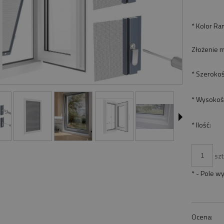
*
Kolor Ram
Złożenie m
*
Szerokoś
*
Wysokoś
*
Ilość:
szt
*
- Pole w
Ocena: