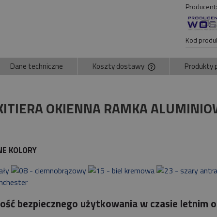
Producent
Kod produk
Dane techniczne
Koszty dostawy
Produkty 
Cena nie zawiera ewe
płatności
ITIERA OKIENNA RAMKA ALUMINI
NE KOLORY
ość bezpiecznego użytkowania w czasie letnim o