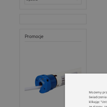
Promocje
Możemy prze
świadczenia
klikając "Us
ze strony, 