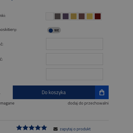
ki:
oskitiery:
ć:
ć:
Do koszyka
.
ymagane
dodaj do przechowalni
zapytaj o produkt