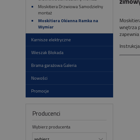
zimow
Moskitiera Drzwiowa Samodzielny
montaż
Moskitier
Moskitiera Okienna Ramka na
wnętrza p
Wymiar
zapewnia 
Karnisze elektryczne
Instrukcj
Wieszak Blokada
Brama garażowa Galeria
Nowości
Promocje
Producenci
Wybierz producenta