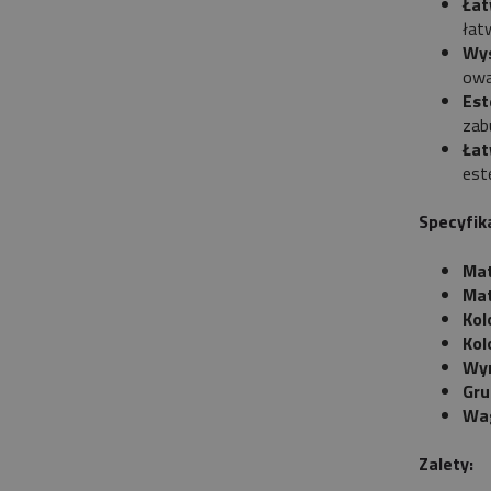
Łat
łat
Wys
owa
Est
zabu
Łat
est
Specyfik
Mat
Mat
Kol
Kol
Wy
Gru
Wa
Zalety: