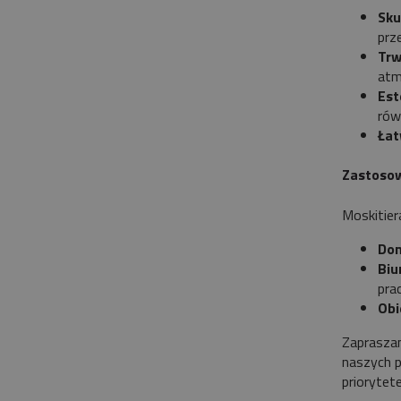
Sku
prz
Trw
atm
Est
rów
Łat
Zastosow
Moskitier
Dom
Biu
prac
Obi
Zapraszam
naszych p
priorytet