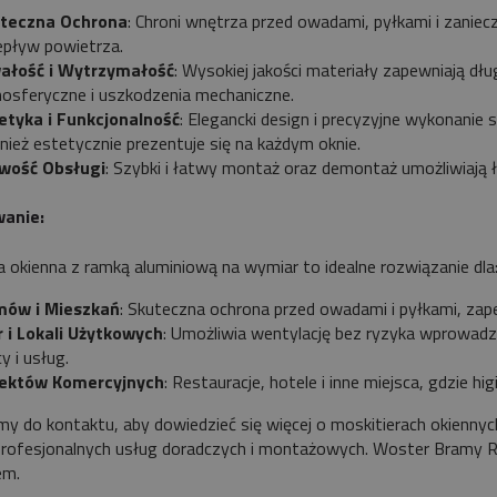
teczna Ochrona
: Chroni wnętrza przed owadami, pyłkami i zanie
epływ powietrza.
ałość i Wytrzymałość
: Wysokiej jakości materiały zapewniają dł
osferyczne i uszkodzenia mechaniczne.
etyka i Funkcjonalność
: Elegancki design i precyzyjne wykonanie s
nież estetycznie prezentuje się na każdym oknie.
wość Obsługi
: Szybki i łatwy montaż oraz demontaż umożliwiają 
anie:
a okienna z ramką aluminiową na wymiar to idealne rozwiązanie dla
ów i Mieszkań
: Skuteczna ochrona przed owadami i pyłkami, za
r i Lokali Użytkowych
: Umożliwia wentylację bez ryzyka wprowadz
y i usług.
ektów Komercyjnych
: Restauracje, hotele i inne miejsca, gdzie h
y do kontaktu, aby dowiedzieć się więcej o moskitierach okienny
rofesjonalnych usług doradczych i montażowych. Woster Bramy Ro
em.