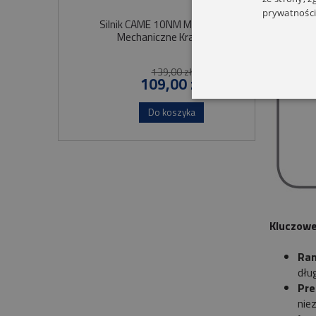
prywatności
Silnik CAME 10NM MONDRIAN 4
Sil
Mechaniczne Krańcówki
Szybko
139,00 zł
109,00 zł
Do koszyka
Kluczowe
Ram
dłu
Pre
nie