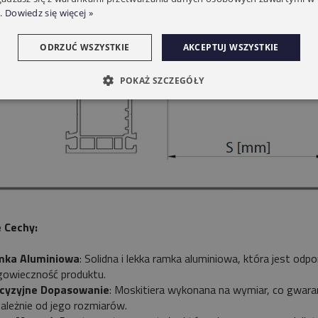
.
Dowiedz się więcej »
nik CAME 6NM MONDRIAN R4
bieżny Z Radiem Mechaniczne
ODRZUĆ WSZYSTKIE
AKCEPTUJ WSZYSTKIE
Krańcówki
259,00 zł
209,00 zł
POKAŻ SZCZEGÓŁY
Do koszyka
 Cechy:
ka Aluminiowa
: Solidna i lekka ramka aluminiowa, która jest od
gowieczność produktu.
cyzyjne Dopasowanie
: Moskitiera wykonana na wymiar, co gwara
zależnie od jego rozmiarów.