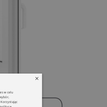
×
es w celu
 wybór,
 Korzystając
polityce