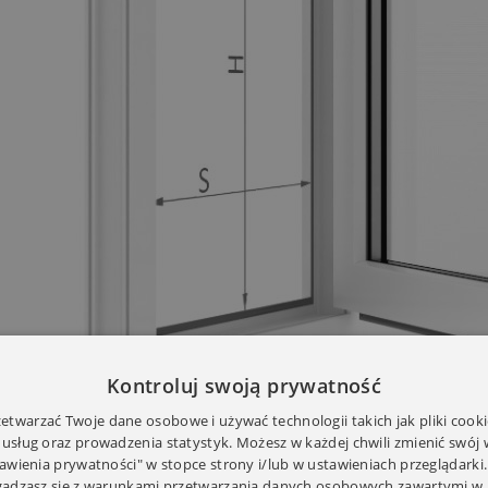
Kontroluj swoją prywatność
twarzać Twoje dane osobowe i używać technologii takich jak pliki cooki
 usług oraz prowadzenia statystyk. Możesz w każdej chwili zmienić swój
tawienia prywatności" w stopce strony i/lub w ustawieniach przeglądarki.
zgadzasz się z warunkami przetwarzania danych osobowych zawartymi w 