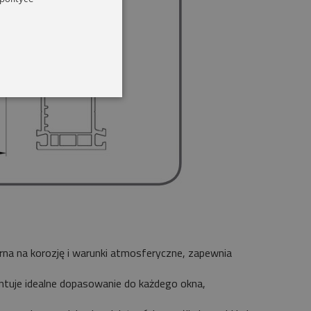
porna na korozję i warunki atmosferyczne, zapewnia
ntuje idealne dopasowanie do każdego okna,