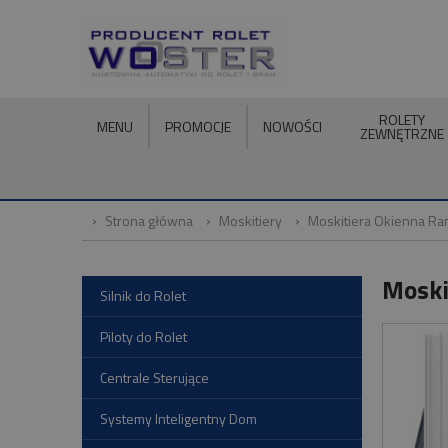
ROLETY
MENU
PROMOCJE
NOWOŚCI
ZEWNĘTRZNE
Strona główna
Moskitiery
Moskitiera Okienna R
Moski
Silnik do Rolet
Piloty do Rolet
Centrale Sterujące
Systemy Inteligentny Dom