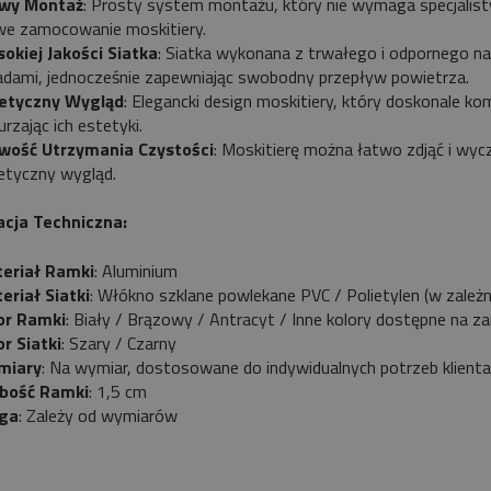
wy Montaż
: Prosty system montażu, który nie wymaga specjalistyc
we zamocowanie moskitiery.
okiej Jakości Siatka
: Siatka wykonana z trwałego i odpornego na 
dami, jednocześnie zapewniając swobodny przepływ powietrza.
etyczny Wygląd
: Elegancki design moskitiery, który doskonale ko
rzając ich estetyki.
wość Utrzymania Czystości
: Moskitierę można łatwo zdjąć i wycz
etyczny wygląd.
acja Techniczna:
eriał Ramki
: Aluminium
eriał Siatki
: Włókno szklane powlekane PVC / Polietylen (w zależ
or Ramki
: Biały / Brązowy / Antracyt / Inne kolory dostępne na 
or Siatki
: Szary / Czarny
miary
: Na wymiar, dostosowane do indywidualnych potrzeb klienta
bość Ramki
: 1,5 cm
ga
: Zależy od wymiarów