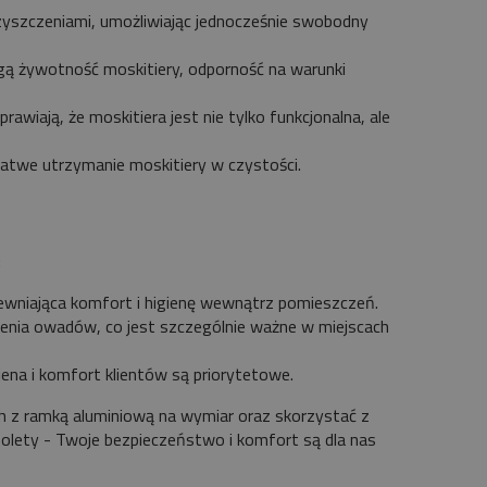
czyszczeniami, umożliwiając jednocześnie swobodny
ugą żywotność moskitiery, odporność na warunki
prawiają, że moskitiera jest nie tylko funkcjonalna, ale
łatwe utrzymanie moskitiery w czystości.
:
pewniająca komfort i higienę wewnątrz pomieszczeń.
enia owadów, co jest szczególnie ważne w miejscach
igiena i komfort klientów są priorytetowe.
ch z ramką aluminiową na wymiar oraz skorzystać z
lety - Twoje bezpieczeństwo i komfort są dla nas