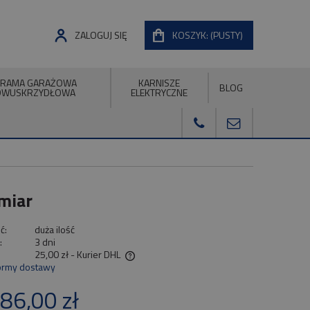
ZALOGUJ SIĘ
KOSZYK:
(PUSTY)
RAMA GARAŻOWA
KARNISZE
BLOG
DWUSKRZYDŁOWA
ELEKTRYCZNE
miar
ć:
duża ilość
:
3 dni
25,00 zł
- Kurier DHL
ormy dostawy
wiera ewentualnych kosztów
86,00 zł