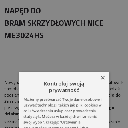
NAPĘD DO
BRAM SKRZYDŁOWYCH NICE
ME3024HS
×
Nowy
szybszy niż kiedykolwiek
elektromechaniczny siłownik
Kontroluj swoją
samohamowny
ME3024 HS
z rodziny
HI-SPEED
do montażu
prywatność
podziemnego, do bram skrzydłowych o długości skrzydła
do
Możemy przetwarzać Twoje dane osobowe i
3m i ciężarze do 300kg.
Idealny do bram
używać technologii takich jak pliki cookies w
posesyjnych.
Idealny do pracy intensywnej i szybkiego
celu świadczenia usług oraz prowadzenia
działania:
otwarcie do 90° może trwać zaledwie 8
statystyk. Możesz w każdej chwili zmienić
*.
sekund
Brak spawania obudów
umożliwiający zwiększenie
swój wybór, klikając "Ustawienia
prywatności" w stopce strony i/lub w