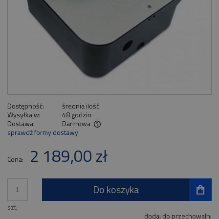
Dostępność:
średnia ilość
Wysyłka w:
48 godzin
Dostawa:
Darmowa
sprawdź formy dostawy
Cena nie zawiera ewentualnych kosztów płatności
2 189,00 zł
Cena:
Do koszyka
szt.
dodaj do przechowalni