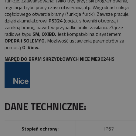
funkcje. Zaawansowana: tylko trzy przyciski programowania,
regulacja trybu pracy czasu otwierania, itp. Wygodna: funkcja
częściowego otwarcia bramy (funkcja furtki). Zawsze pracuje:
dzięki akumulatorowi
PS324
(opcja), siłowniki otworzą i
zamkną bramę, nawet w przypadku braku zasilania. Złącze
radiowe typu
SM, OXIBD.
Jest kompatybilna z systemem
OPERA i SOLEMYO.
Możliwość ustawienia parametrów za
pomocą
O-View.
NAPĘD DO BRAM SKRZYDŁOWYCH NICE ME3024HS
DANE TECHNICZNE:
Stopień ochrony:
IP67