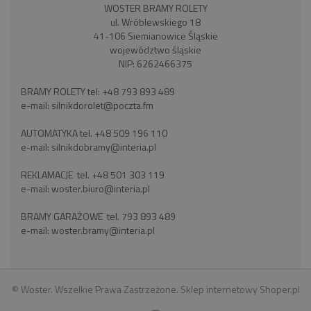
WOSTER BRAMY ROLETY
ul. Wróblewskiego 18
41-106 Siemianowice Śląskie
województwo śląskie
NIP: 6262466375
BRAMY ROLETY tel:
+48 793 893 489
e-mail:
silnikdorolet@poczta.fm
AUTOMATYKA tel.
+48 509 196 110
e-mail:
silnikdobramy@interia.pl
REKLAMACJE tel.
+48 501 303 119
e-mail:
woster.biuro@interia.pl
BRAMY GARAŻOWE tel.
793 893 489
e-mail:
woster.bramy@interia.pl
© Woster. Wszelkie Prawa Zastrzeżone.
Sklep internetowy Shoper.pl