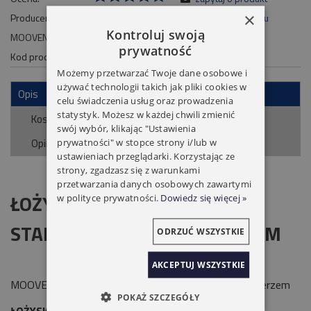
×
Producent:
poleć znajomemu
Kontroluj swoją
MOOVEN
dodaj opinię
prywatność
Kod produktu:
002221S
Możemy przetwarzać Twoje dane osobowe i
używać technologii takich jak pliki cookies w
Opis
celu świadczenia usług oraz prowadzenia
statystyk. Możesz w każdej chwili zmienić
Koszty dostawy
Cena nie zawiera ewentualnych kosztów płatności
swój wybór, klikając "Ustawienia
Opinie o produkcie (0)
prywatności" w stopce strony i/lub w
ustawieniach przeglądarki. Korzystając ze
strony, zgadzasz się z warunkami
przetwarzania danych osobowych zawartymi
ŁOŻYSKO Z WIEŃCEM
w polityce prywatności.
Dowiedz się więcej »
STALOWYM
Ø40 Z KOŁNIERZEM
ODRZUĆ WSZYSTKIE
AKCEPTUJ WSZYSTKIE
MOOVEN Łożysko Z Wieńcem Stalowym Ø40 Z Kołnierzem
POKAŻ SZCZEGÓŁY
ŁOŻYSKO Z WIEŃCEM STALOWYM MOOVEN