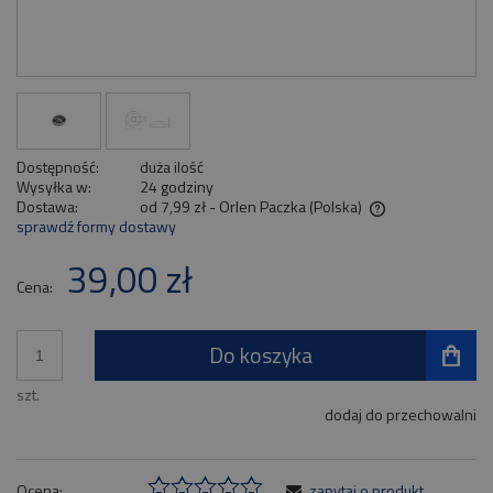
Dostępność:
duża ilość
Wysyłka w:
24 godziny
Dostawa:
od 7,99 zł
- Orlen Paczka
(Polska)
sprawdź formy dostawy
Cena nie zawiera ewentualnych kosztów płatności
39,00 zł
Cena:
Do koszyka
szt.
dodaj do przechowalni
Ocena:
zapytaj o produkt