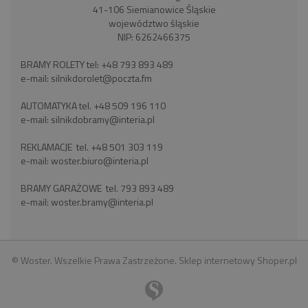
41-106 Siemianowice Śląskie
województwo śląskie
NIP: 6262466375
BRAMY ROLETY tel:
+48 793 893 489
e-mail:
silnikdorolet@poczta.fm
AUTOMATYKA tel.
+48 509 196 110
e-mail:
silnikdobramy@interia.pl
REKLAMACJE tel.
+48 501 303 119
e-mail:
woster.biuro@interia.pl
BRAMY GARAŻOWE tel.
793 893 489
e-mail:
woster.bramy@interia.pl
© Woster. Wszelkie Prawa Zastrzeżone.
Sklep internetowy Shoper.pl