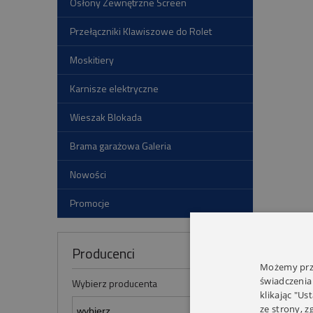
Osłony Zewnętrzne Screen
Przełączniki Klawiszowe do Rolet
Moskitiery
Karnisze elektryczne
Wieszak Blokada
Brama garażowa Galeria
Nowości
Promocje
Producenci
Możemy prze
świadczenia
Wybierz producenta
DAN
klikając "Us
ze strony, 