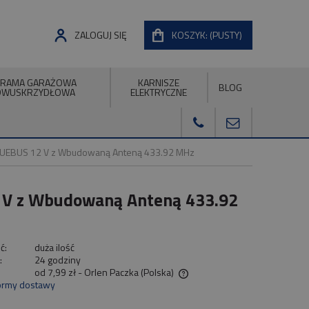
ZALOGUJ SIĘ
KOSZYK:
(PUSTY)
RAMA GARAŻOWA
KARNISZE
BLOG
DWUSKRZYDŁOWA
ELEKTRYCZNE
BLUEBUS 12 V z Wbudowaną Anteną 433.92 MHz
 V z Wbudowaną Anteną 433.92
ć:
duża ilość
:
24 godziny
od 7,99 zł
- Orlen Paczka
(Polska)
ormy dostawy
Cena nie zawiera ewentualnych kosztów