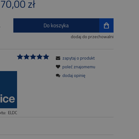
70,00 zł
płatności
Do koszyka
.
dodaj do przechowalni
zapytaj o produkt
:
poleć znajomemu
dodaj opinię
tu:
ELDC