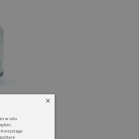
×
es w celu
 wybór,
 Korzystając
polityce