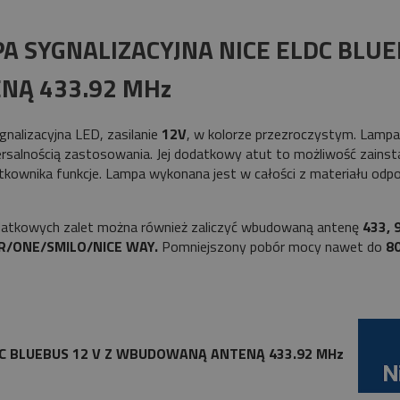
Cena nie zawiera ewentualnych kosztów
płatności
A SYGNALIZACYJNA NICE ELDC BLU
NĄ 433.92 MHz
nalizacyjna LED, zasilanie
12V
, w kolorze przezroczystym. Lamp
wersalnością zastosowania. Jej dodatkowy atut to możliwość zainsta
tkownika funkcje. Lampa wykonana jest w całości z materiału odp
odatkowych zalet można również zaliczyć wbudowaną antenę
433, 
R/ONE/SMILO/NICE WAY.
Pomniejszony pobór mocy nawet do
8
DC BLUEBUS 12 V Z WBUDOWANĄ ANTENĄ 433.92 MHz