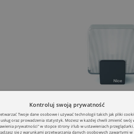
Kontroluj swoją prywatność
twarzać Twoje dane osobowe i używać technologii takich jak pliki cooki
 usług oraz prowadzenia statystyk. Możesz w każdej chwili zmienić swój
E TECHNICZNE
tawienia prywatności" w stopce strony i/lub w ustawieniach przeglądarki.
zgadzasz się z warunkami przetwarzania danych osobowych zawartymi w 