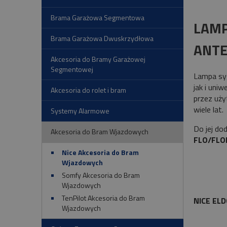
Brama Garażowa Segmentowa
LAMP
Brama Garażowa Dwuskrzydłowa
ANTE
Akcesoria do Bramy Garażowej
Segmentowej
Lampa syg
jak i uni
Akcesoria do rolet i bram
przez uży
wiele lat.
Systemy Alarmowe
Do jej d
Akcesoria do Bram Wjazdowych
FLO/FLO
Nice Akcesoria do Bram
Wjazdowych
Somfy Akcesoria do Bram
Wjazdowych
TenPilot Akcesoria do Bram
NICE EL
Wjazdowych