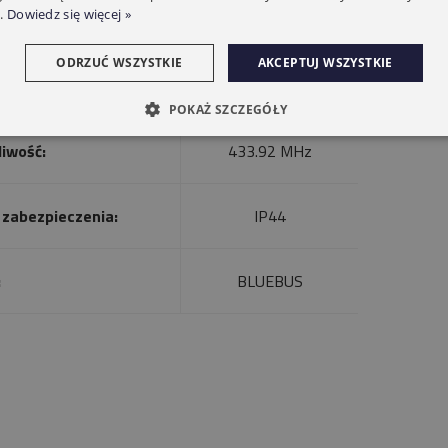
.
Dowiedz się więcej »
ODRZUĆ WSZYSTKIE
AKCEPTUJ WSZYSTKIE
ygnalizacyjna :
LED
POKAŻ SZCZEGÓŁY
liwość:
433.92 MHz
 zabezpieczenia:
IP44
:
BLUEBUS