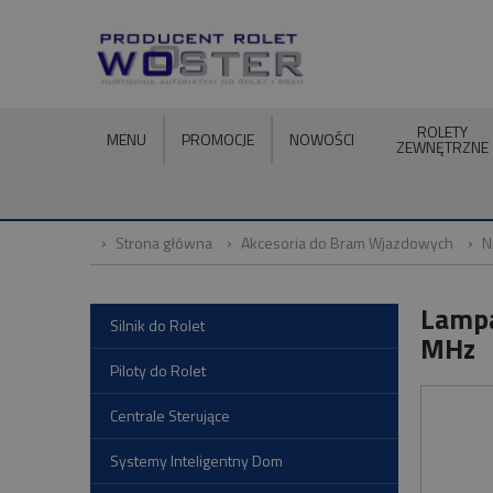
ROLETY
MENU
PROMOCJE
NOWOŚCI
ZEWNĘTRZNE
Strona główna
Akcesoria do Bram Wjazdowych
N
Lampa
Silnik do Rolet
MHz
Piloty do Rolet
Centrale Sterujące
Systemy Inteligentny Dom