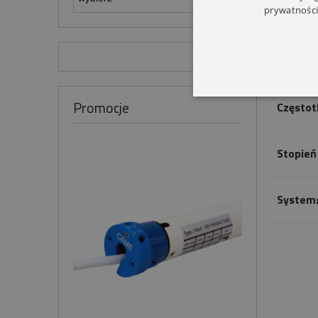
prywatności
Lampa s
Promocje
Częstot
Stopień
System