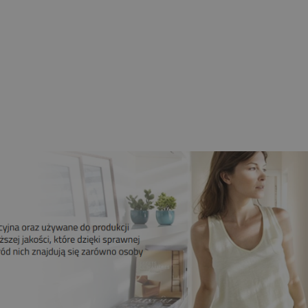
nik CAME 10NM MONDRIAN 4
Mechaniczne Krańcówki
139,00 zł
109,00 zł
Do koszyka