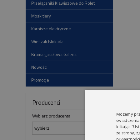
Przełączniki Klawiszowe do Rolet
Moskitiery
Karnisze elektryczne
Wieszak Blokada
Brama garażowa Galeria
Nowości
Promocje
Producenci
Możemy prze
Wybierz producenta
świadczenia
klikając "Us
ze strony, 
prywatności