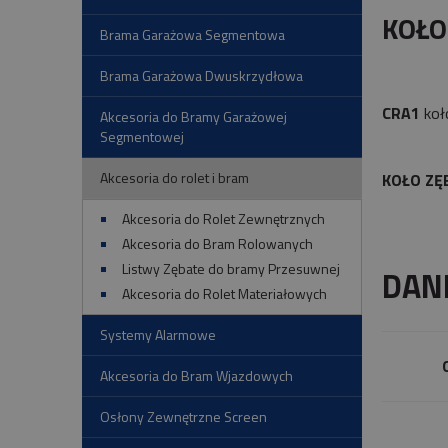
KOŁO
Brama Garażowa Segmentowa
Brama Garażowa Dwuskrzydłowa
CRA1
koł
Akcesoria do Bramy Garażowej
Segmentowej
Akcesoria do rolet i bram
KOŁO ZĘ
Akcesoria do Rolet Zewnętrznych
Akcesoria do Bram Rolowanych
Listwy Zębate do bramy Przesuwnej
DAN
Akcesoria do Rolet Materiałowych
Systemy Alarmowe
Akcesoria do Bram Wjazdowych
Osłony Zewnętrzne Screen