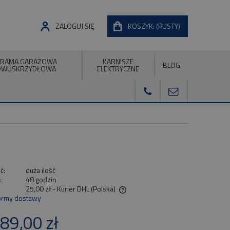
ZALOGUJ SIĘ
KOSZYK:
(PUSTY)
RAMA GARAŻOWA
KARNISZE
BLOG
DWUSKRZYDŁOWA
ELEKTRYCZNE
ć:
duża ilość
:
48 godzin
25,00 zł
- Kurier DHL
(Polska)
ormy dostawy
a nie zawiera ewentualnych kosztów
89,00 zł
ności