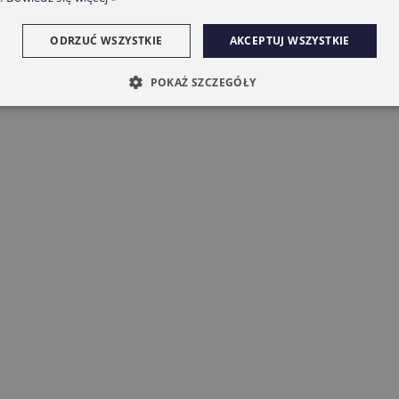
ODRZUĆ WSZYSTKIE
AKCEPTUJ WSZYSTKIE
POKAŻ SZCZEGÓŁY
nik CAME 6NM MONDRIAN R4