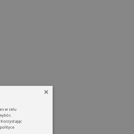
×
es w celu
 wybór,
 Korzystając
polityce