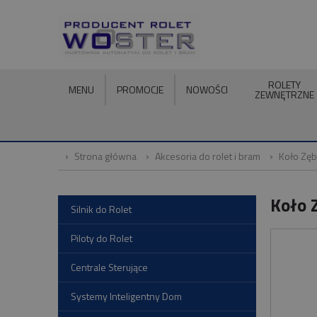
ROLETY
MENU
PROMOCJE
NOWOŚCI
ZEWNĘTRZNE
Strona główna
Akcesoria do rolet i bram
Koło Zę
Koło 
Silnik do Rolet
Piloty do Rolet
Centrale Sterujące
Systemy Inteligentny Dom