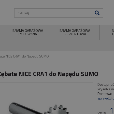
BRAMA GARAŻOWA
BRAMA GARAŻOWA
B
ROLOWANA
SEGMENTOWA
bate NICE CRA1 do Napędu SUMO
Zębate NICE CRA1 do Napędu SUMO
Dostępnoś
Wysyłka w
Dostawa:
sprawdź f
Cen
1
płat
Cena: