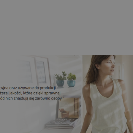
bieżny Z Radiem Mechaniczne
Krańcówki
259,00 zł
209,00 zł
Do koszyka