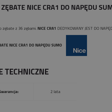
płatności
 ZĘBATE NICE CRA1 DO NAPĘDU SU
o zębate z 36 zębami.
NICE CRA1
DEDYKOWANY JEST DO NAPĘ
BATE NICE CRA1 DO NAPĘDU SUMO
E TECHNICZNE
Gwarancja:
2 lata