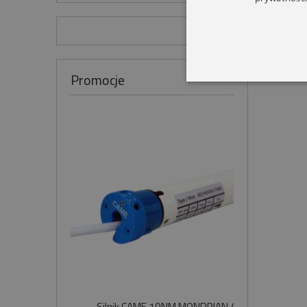
Promocje
Silnik CAME 10NM MONDRIAN 4
Sil