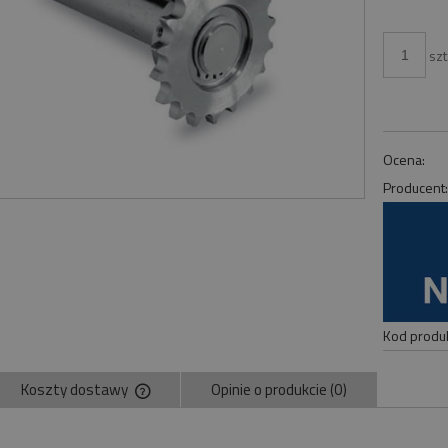
szt
Ocena:
Producent
Kod produk
Koszty dostawy
Opinie o produkcie (0)
Cena nie zawiera ewentualnych kosztów