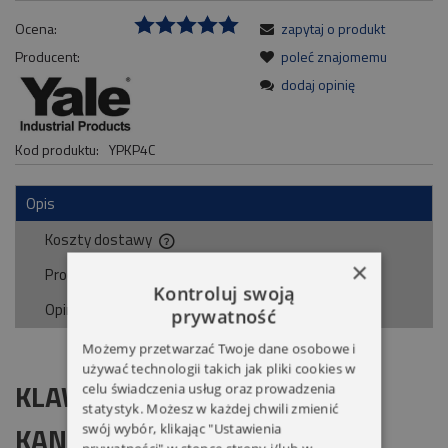
Ocena:
zapytaj o produkt
Producent:
poleć znajomemu
dodaj opinię
Kod produktu:
YPKP4C
Opis
Koszty dostawy
Cena nie zawiera ewentualnych kosztów płatności
×
Produkty powiązane
Kontroluj swoją
Opinie o produkcie (0)
prywatność
Możemy przetwarzać Twoje dane osobowe i
używać technologii takich jak pliki cookies w
KLAWIATURA KODOWA 4-
celu świadczenia usług oraz prowadzenia
statystyk. Możesz w każdej chwili zmienić
KANAŁOWA YALE
swój wybór, klikając "Ustawienia