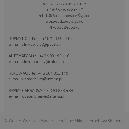
WOSTER BRAMY ROLETY
ul. Wróblewskiego 18
41-106 Siemianowice Śląskie
województwo śląskie
NIP: 6262466375
BRAMY ROLETY tel:
+48 793 893 489
e-mail:
silnikdorolet@poczta.fm
AUTOMATYKA tel.
+48 509 196 110
e-mail:
silnikdobramy@interia.pl
REKLAMACJE tel.
+48 501 303 119
e-mail:
woster.biuro@interia.pl
BRAMY GARAŻOWE tel.
793 893 489
e-mail:
woster.bramy@interia.pl
© Woster. Wszelkie Prawa Zastrzeżone.
Sklep internetowy Shoper.pl