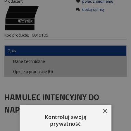
Producent:
poleć znajomemu
dodaj opinię
Kod produktu:
0019105
Opis
Dane techniczne
Opinie o produkcie (0)
HAMULEC INTENCYJNY DO
NAPĘDÓW SERII 59 64
×
Kontroluj swoją
prywatność