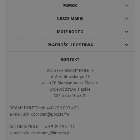
POMOC
NASZE MARKI
MOJE KONTO
PŁATNOŚCI I DOSTAWA
KONTAKT
WOSTER BRAMY ROLETY
ul. Wróblewskiego 18
41-106 Siemianowice Śląskie
województwo śląskie
NIP: 6262466375
BRAMY ROLETY tel:
+48 793 893 489
e-mail:
silnikdorolet@poczta.fm
AUTOMATYKA tel.
+48 509 196 110
e-mail:
silnikdobramy@interia.pl