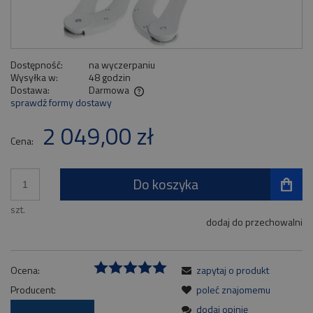
Dostępność:
na wyczerpaniu
Wysyłka w:
48 godzin
Dostawa:
Darmowa
sprawdź formy dostawy
Cena nie zawiera ewentualnych kosztów płatności
2 049,00 zł
Cena:
Do koszyka
szt.
dodaj do przechowalni
Ocena:
zapytaj o produkt
Producent:
poleć znajomemu
dodaj opinię