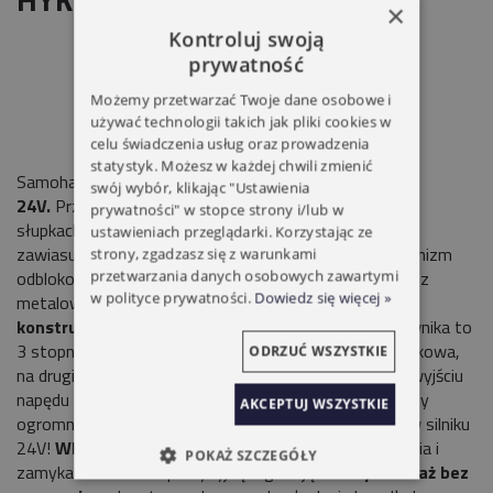
×
Kontroluj swoją
prywatność
Możemy przetwarzać Twoje dane osobowe i
używać technologii takich jak pliki cookies w
celu świadczenia usług oraz prowadzenia
statystyk. Możesz w każdej chwili zmienić
Samohamowny siłownik z ramieniem łamanym, silnik
swój wybór, klikając "Ustawienia
24V.
Przeznaczony do montażu na bardzo szerokich
prywatności" w stopce strony i/lub w
słupkach, nawet
do 40 cm
głębokości osadzenia
ustawieniach przeglądarki. Korzystając ze
zawiasu.
Przyjazny:
łatwy, zautomatyzowany mechanizm
strony, zgadzasz się z warunkami
odblokowania awaryjnego w przypadku braku napięcia, z
przetwarzania danych osobowych zawartymi
w polityce prywatności.
Dowiedz się więcej »
metalowym kluczem i wkładką patentową.
Nowa
konstrukcja przeniesienia napędu:
przekładnia siłownika to
3 stopnie przełożenia: na pierwszym przekładnia ślimakowa,
ODRZUĆ WSZYSTKIE
na drugim para kół zębatych o zębach prostych, a na wyjściu
napędu - przekładnia satelitarna. W sumie otrzymujemy
AKCEPTUJ WSZYSTKIE
ogromny wyjściowy moment obrotowy - aż 500Nm w silniku
24V!
Wbudowane mechaniczne krańcówki
otwierania i
POKAŻ SZCZEGÓŁY
zamykania z bardzo precyzyjną regulacją.
Łatwy montaż bez