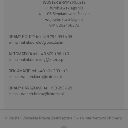
WOSTER BRAMY ROLETY
ul. Wróblewskiego 18
41-106 Siemianowice Śląskie
województwo śląskie
NIP: 6262466375
BRAMY ROLETY tel:
+48 793 893 489
e-mail:
silnikdorolet@poczta.fm
AUTOMATYKA tel.
+48 509 196 110
e-mail:
silnikdobramy@interia.pl
REKLAMACJE tel.
+48 501 303 119
e-mail:
woster.biuro@interia.pl
BRAMY GARAŻOWE tel.
793 893 489
e-mail:
woster.bramy@interia.pl
© Woster. Wszelkie Prawa Zastrzeżone.
Sklep internetowy Shoper.pl