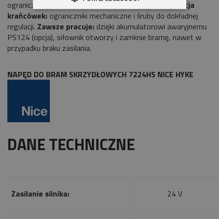
ograniczonej przestrzeni.
Prosta i precyzyjna regulacja
krańcówek:
ograniczniki mechaniczne i śruby do dokładnej
regulacji.
Zawsze pracuje:
dzięki akumulatorowi awaryjnemu
PS124 (opcja), siłownik otworzy i zamknie bramę, nawet w
przypadku braku zasilania.
NAPĘD DO BRAM SKRZYDŁOWYCH 7224HS NICE HYKE
DANE TECHNICZNE
Zasilanie silnika:
24 V