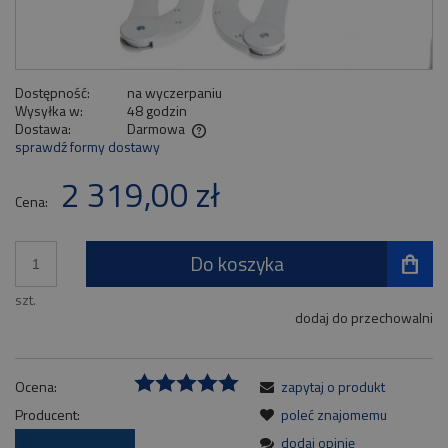
Dostępność:
na wyczerpaniu
Wysyłka w:
48 godzin
Dostawa:
Darmowa
sprawdź formy dostawy
Cena nie zawiera ewentualnych kosztów płatności
2 319,00 zł
Cena:
Do koszyka
szt.
dodaj do przechowalni
Ocena:
zapytaj o produkt
Producent:
poleć znajomemu
dodaj opinię