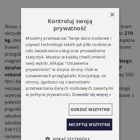
×
Kontroluj swoją
Nowy, szybszy niż kiedykolwiek siłownik
HI-SPEED
do bram
prywatność
skrzydłowych o długości skrzydła
do 3.0 m
i ciężarze do
270
Możemy przetwarzać Twoje dane osobowe i
kg.
Idealny do bram posesyjnych nawet dla szerokich słupków
używać technologii takich jak pliki cookies w
(nawet do 40 cm). Elektromechaniczny siłownik z ramionami
celu świadczenia usług oraz prowadzenia
przegubowymi, montowany na słupku, z enkoderem
statystyk. Możesz w każdej chwili zmienić
magnetycznym.
Idealny do pracy intensywnej i szybkiego
swój wybór, klikając "Ustawienia
działania:
otwarcie do 90° może trwać zaledwie 10*
prywatności" w stopce strony i/lub w
sekund!
Niezwykle mocny i trwały:
moment obrotowy 500
ustawieniach przeglądarki. Korzystając ze
Nm i technologia enkodera, to milimetrowa precyzja i
strony, zgadzasz się z warunkami
niezawodność. Bezpieczny ruch dzięki podwójnej technologii
przetwarzania danych osobowych zawartymi
wykrywania przeszkód.
Mocny:
dzięki aluminiowej obudowie z
w polityce prywatności.
Dowiedz się więcej »
poliestrowym pokryciem odporniejszym na warunki
pogodowe. Dwie wersje samohamowne
24Vps
, z
ODRZUĆ WSZYSTKIE
wbudowanymi ogranicznikami otwarcia i zamknięcia: z
wbudowaną centralą (HK7024HS) oraz bez centrali
AKCEPTUJ WSZYSTKIE
(HK7224HS).
Wygodny i szybki montaż:
przegubowe
ramiona mają regulowaną długość dla montażu w
POKAŻ SZCZEGÓŁY