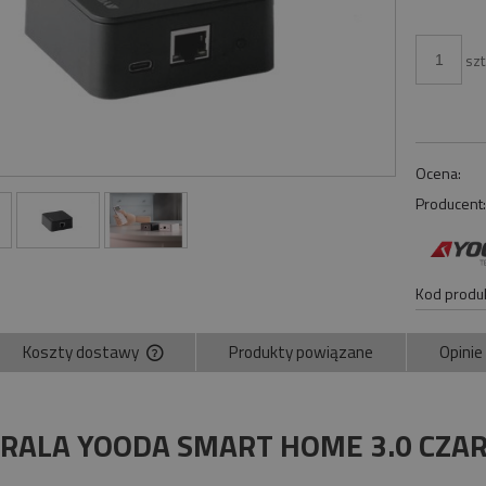
szt
Ocena:
Producent
Kod produk
Koszty dostawy
Produkty powiązane
Opinie
Cena nie zawiera ewentualnych kosztów
płatności
RALA YOODA SMART HOME 3.0 CZA