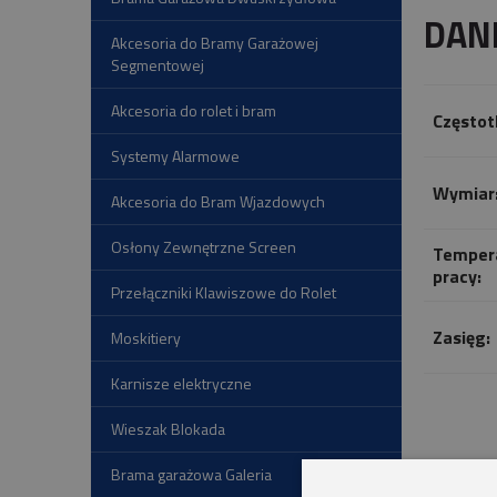
DAN
Akcesoria do Bramy Garażowej
Segmentowej
Akcesoria do rolet i bram
Częstot
Systemy Alarmowe
Wymiar
Akcesoria do Bram Wjazdowych
Osłony Zewnętrzne Screen
Temper
pracy:
Przełączniki Klawiszowe do Rolet
Zasięg:
Moskitiery
Karnisze elektryczne
Wieszak Blokada
Brama garażowa Galeria