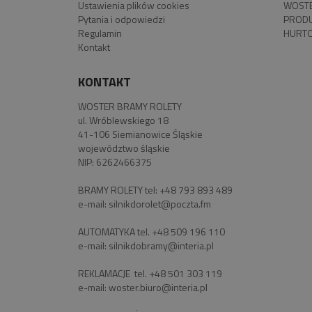
Ustawienia plików cookies
WOSTE
Pytania i odpowiedzi
PROD
Regulamin
HURTO
Kontakt
KONTAKT
WOSTER BRAMY ROLETY
ul. Wróblewskiego 18
41-106 Siemianowice Śląskie
województwo śląskie
NIP: 6262466375
BRAMY ROLETY tel:
+48 793 893 489
e-mail:
silnikdorolet@poczta.fm
AUTOMATYKA tel.
+48 509 196 110
e-mail:
silnikdobramy@interia.pl
REKLAMACJE tel.
+48 501 303 119
e-mail:
woster.biuro@interia.pl