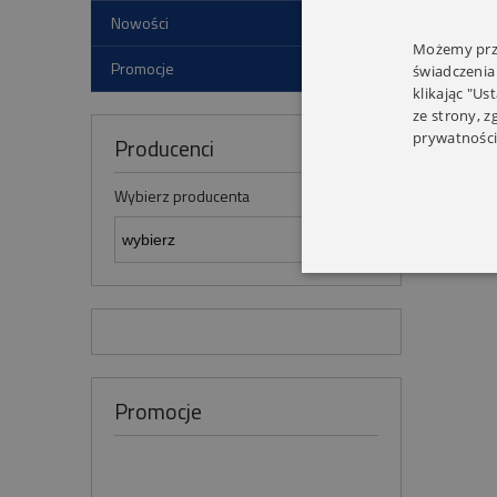
Nowości
Możemy prze
Promocje
świadczenia
klikając "Us
ze strony, 
prywatności
Producenci
Wybierz producenta
Promocje