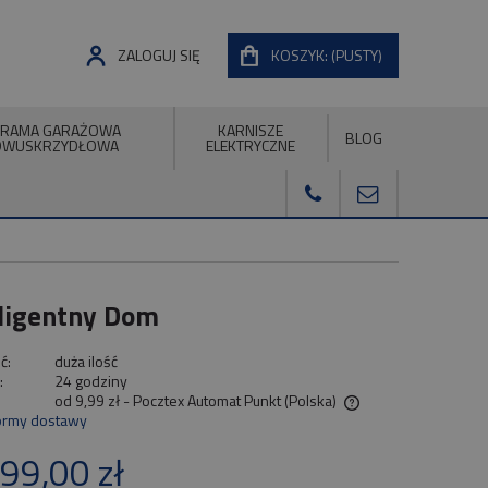
ZALOGUJ SIĘ
KOSZYK:
(PUSTY)
RAMA GARAŻOWA
KARNISZE
BLOG
DWUSKRZYDŁOWA
ELEKTRYCZNE
eligentny Dom
ć:
duża ilość
:
24 godziny
od 9,99 zł
- Pocztex Automat Punkt
(Polska)
ormy dostawy
Cena nie zawiera ewentualnych kosztów
99,00 zł
płatności