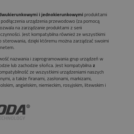
dwukierunkowymi i jednokierunkowymi
produktami
ść podłączenia urządzenia przewodowo (za pomocą
zwala na zarządzanie produktami z serii
czynności. Jest kompatybilna również ze wszystkimi
o sterowania, dzięki któremu można zarządzać swoimi
rnetem.
żliwość nazwania i zaprogramowania grup urządzeń w
odzie lub zachodzie słońca. Jest kompatybilna
z
mpatybilność ze wszystkimi urządzeniami naszych
ymi, a także firanami, zasłonami, markizami,
lskim, angielskim, niemieckim, rosyjskim, litewskim i