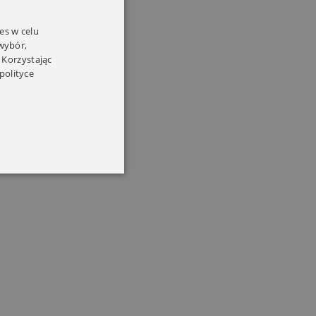
es w celu
 wybór,
 Korzystając
polityce