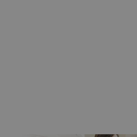
nik CAME 6NM MONDRIAN R4
bieżny Z Radiem Mechaniczne
Krańcówki
259,00 zł
209,00 zł
Do koszyka