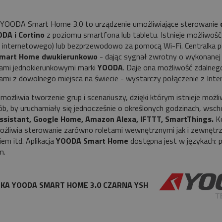
a YOODA Smart Home 3.0 to urządzenie umożliwiające sterowanie
DA i Cortino
z poziomu smartfona lub tabletu. Istnieje możliwo
internetowego) lub bezprzewodowo za pomocą Wi-Fi. Centralka po
mart Home dwukierunkowo
- dając sygnał zwrotny o wykonanej 
ami jednokierunkowymi marki
YOODA
. Daje ona możliwość zdalneg
ami z dowolnego miejsca na świecie - wystarczy połączenie z Inte
umożliwia tworzenie grup i scenariuszy, dzięki którym istnieje mo
ób, by uruchamiały się jednocześnie o określonych godzinach, wsch
ssistant, Google Home, Amazon Alexa, IFTTT,
SmartThings.
Ko
żliwia sterowanie zarówno roletami wewnętrznymi jak i zewnętrzn
iem itd. Aplikacja
YOODA Smart Home
dostępna jest w językach: po
m.
KA YOODA SMART HOME 3.0 CZARNA YSH