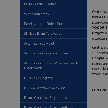
Czujnik Wiatru i Słońca
Centralk
Wideo domofony
marki
YOO
przewodu 
Przełączniki do Rolet i Bram
YOODA S
urządzeni
Silnik do Bram Rolowanych
urządzeni
Automatyka do Rolet
Centrala 
taki spos
Automatyka Żaluzje Fasadowe
Google A
marek umo
Automatyka do Bram Przemysłowych i
Handlowych
oświetlen
francuski
ROLETY Zewnętrzne
BRAMA Garażowa Rolowana
CENTRAL
Brama Garażowa Segmentowa
Brama Garażowa Dwuskrzydłowa