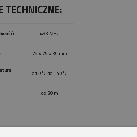
E TECHNICZNE:
liwość:
433 MHz
:
75 x 75 x 30 mm
atura
od 0°C do +40°C
do 30 m