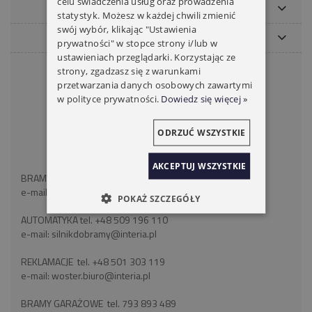
celu świadczenia usług oraz prowadzenia
MOJE KONTO
statystyk. Możesz w każdej chwili zmienić
swój wybór, klikając "Ustawienia
PŁATNOŚCI I DOSTAWA
prywatności" w stopce strony i/lub w
ustawieniach przeglądarki. Korzystając ze
KONTAKT
strony, zgadzasz się z warunkami
przetwarzania danych osobowych zawartymi
WOSTER BRAMY ROLETY
w polityce prywatności.
Dowiedz się więcej »
ul. Wróblewskiego 18
41-106 Siemianowice Śląskie
ODRZUĆ WSZYSTKIE
województwo śląskie
NIP: 6262466375
AKCEPTUJ WSZYSTKIE
BRAMY ROLETY tel:
+48 793 893 489
e-mail:
silnikdorolet@poczta.fm
POKAŻ SZCZEGÓŁY
AUTOMATYKA tel.
+48 509 196 110
e-mail:
silnikdobramy@interia.pl
REKLAMACJE tel.
+48 501 303 119
e-mail:
woster.biuro@interia.pl
BRAMY GARAŻOWE tel.
793 893 489