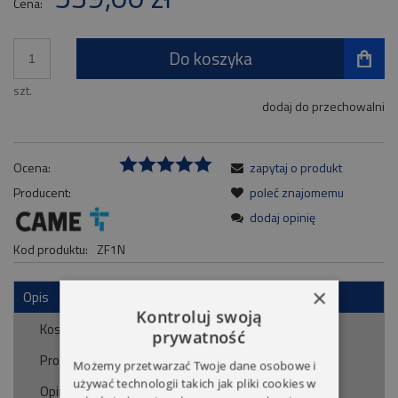
Cena:
Do koszyka
szt.
dodaj do przechowalni
Ocena:
zapytaj o produkt
Producent:
poleć znajomemu
dodaj opinię
Kod produktu:
ZF1N
×
Opis
Kontroluj swoją
Koszty dostawy
prywatność
Cena nie zawiera ewentualnych kosztów płatności
Produkty powiązane
Możemy przetwarzać Twoje dane osobowe i
używać technologii takich jak pliki cookies w
Opinie o produkcie (0)