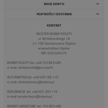
MOJE KONTO
PŁATNOŚCI I DOSTAWA
KONTAKT
WOSTER BRAMY ROLETY
ul. Wróblewskiego 18
41-106 Siemianowice Śląskie
województwo śląskie
NIP: 6262466375
BRAMY ROLETY tel:
+48 793 893 489
e-mail:
silnikdorolet@poczta.fm
AUTOMATYKA tel.
+48 509 196 110
e-mail:
silnikdobramy@interia.pl
REKLAMACJE tel.
+48 501 303 119
e-mail:
woster.biuro@interia.pl
BRAMY GARAŻOWE tel.
793 893 489