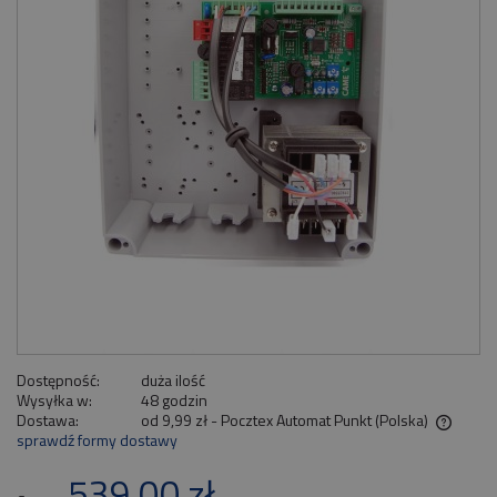
Dostępność:
duża ilość
Wysyłka w:
48 godzin
Dostawa:
od 9,99 zł
- Pocztex Automat Punkt
(Polska)
sprawdź formy dostawy
Cena nie zawiera ewentualnych kosztów płatności
539,00 zł