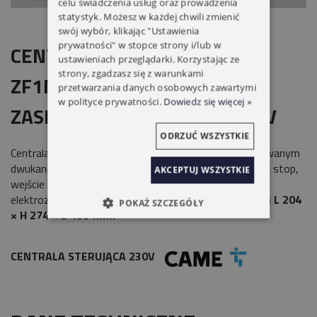
celu świadczenia usług oraz prowadzenia
statystyk. Możesz w każdej chwili zmienić
swój wybór, klikając "Ustawienia
prywatności" w stopce strony i/lub w
CENTRALA STERUJĄCA CAME
ustawieniach przeglądarki. Korzystając ze
strony, zgadzasz się z warunkami
ZF1N DO SIŁOWNIKÓW
przetwarzania danych osobowych zawartymi
w polityce prywatności.
Dowiedz się więcej »
ZASILANYCH NAPIĘCIEM 230 V
ODRZUĆ WSZYSTKIE
Centrala sterująca do bram
2-skrzydłowych
z wbudowanym
dwukanałowym dekoderem radiowym. Posiada funkcję stop,
AKCEPTUJ WSZYSTKIE
wejście na jedną linię fotokomórek oraz wyjście na
elektrozamek. Obudowa wykonana z ABS o wymiarach
L 204
POKAŻ SZCZEGÓŁY
× H 274 × D 133 mm.
CENTRALA STERUJĄCA 230V