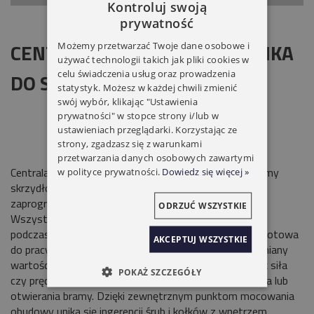
Kontroluj swoją
prywatność
CENTRALA SOMFY ELEKTRONIKA
Możemy przetwarzać Twoje dane osobowe i
używać technologii takich jak pliki cookies w
celu świadczenia usług oraz prowadzenia
DO SGS EXAVIA/AXOVIA
statystyk. Możesz w każdej chwili zmienić
swój wybór, klikając "Ustawienia
prywatności" w stopce strony i/lub w
ustawieniach przeglądarki. Korzystając ze
strony, zgadzasz się z warunkami
przetwarzania danych osobowych zawartymi
Centrala radiowa
RTS
do sterowania napędami dla bramy
w polityce prywatności.
Dowiedz się więcej »
skrzydłowej. Centrala
SGS SOMFY
pozwala na
zaprogramowanie bramy w trybie automatycznym.
ODRZUĆ WSZYSTKIE
Wszystkie ustawienia wykonywane są automatycznie
podczas uruchomienia trybu nauczania i centrala jest gotowa
AKCEPTUJ WSZYSTKIE
do pracy. Dla niestandardowej pracy jest możliwość zmiany
wartości automatycznie ustawionych parametrów, jak siła
POKAŻ SZCZEGÓŁY
czy prędkość każdego z siłowników podczas zamykania lub
otwierania bramy. Dzięki zewnętrznym punktom mocowania
obudowy unika się ingerencji śrub i kołków z wnętrzem