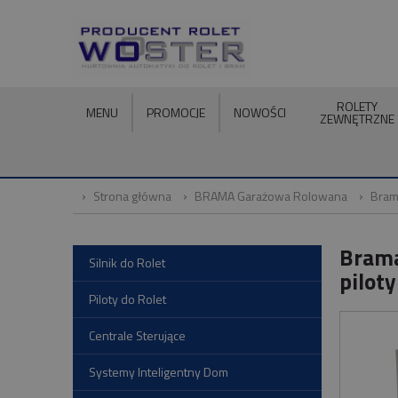
ROLETY
MENU
PROMOCJE
NOWOŚCI
ZEWNĘTRZNE
Strona główna
BRAMA Garażowa Rolowana
Bram
Brama
Silnik do Rolet
piloty
Piloty do Rolet
Centrale Sterujące
Systemy Inteligentny Dom