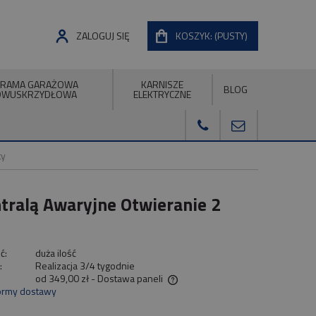
ZALOGUJ SIĘ
KOSZYK:
(PUSTY)
RAMA GARAŻOWA
KARNISZE
BLOG
DWUSKRZYDŁOWA
ELEKTRYCZNE
ty
ralą Awaryjne Otwieranie 2
ć:
duża ilość
:
Realizacja 3/4 tygodnie
od 349,00 zł
- Dostawa paneli
ormy dostawy
na nie zawiera ewentualnych kosztów