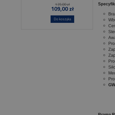
139,00 zł
Specyfik
109,00 zł
Bra
Do koszyka
Wbu
Cen
Ste
Awa
Pro
Zap
Zap
Pro
Sił
Mec
Pro
GW
Brama 