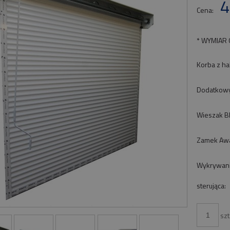
4
pła
Cena:
*
WYMIAR 
Korba z ha
Dodatkowy 
Wieszak B
Zamek Awa
Wykrywani
sterująca:
szt