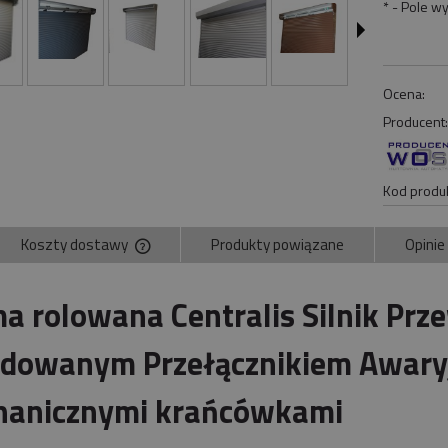
*
- Pole w
Ocena:
Producent
Kod produk
Koszty dostawy
Produkty powiązane
Opinie
Cena nie zawiera ewentualnych kosztów
a rolowana Centralis Silnik Prz
płatności
owanym Przełącznikiem Awaryj
anicznymi krańcówkami