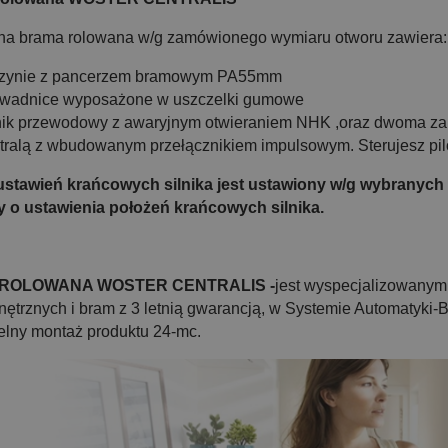
a brama rolowana w/g zamówionego wymiaru otworu zawiera:
zynie z pancerzem bramowym PA55mm
wadnice wyposażone w uszczelki gumowe
nik przewodowy z awaryjnym otwieraniem NHK ,oraz dwoma za
tralą z wbudowanym przełącznikiem impulsowym. Sterujesz pil
stawień krańcowych silnika jest ustawiony w/g wybranych
 o ustawienia położeń krańcowych silnika.
ROLOWANA WOSTER CENTRALIS -
jest wyspecjalizowanym
wnętrznych i bram z 3 letnią gwarancją, w Systemie Automatyk
lny montaż produktu 24-mc.