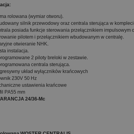
259,00 zł
acja:
209,00 zł
ma rolowana (wymiar otworu).
Do koszyka
dowany silnik przewodowy oraz centrala sterująca w kompleci
trala posiada funkcje sterowania przełącznikiem impulsowym or
rowanie pilotem i przełącznikiem wbudowanym w centralę.
ryjne otwieranie NHK.
sta instalacja.
rogramowane 2 piloty breloki w zestawie.
rogramowana centrala sterująca.
gresywny układ wyłączników krańcowych
ownik 230V 50 Hz
haniczne ustawienia krańcowe
fil PA55 mm
ARANCJA 24/36-Mc
Rolowana WOSTER CENTRALIS