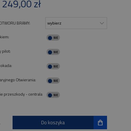
 249,00 zł
tności
OTWORU BRAMY:
kiem:
pilot:
lokada:
ryjnego Otwierania:
e przeszkody - centrala
Do koszyka
.