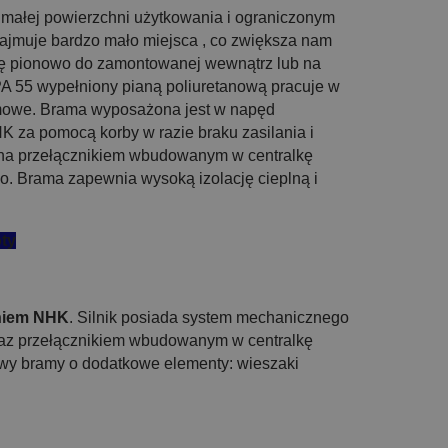
 małej powierzchni użytkowania i ograniczonym
zajmuje bardzo mało miejsca , co zwiększa nam
ię pionowo do zamontowanej wewnątrz lub na
A 55 wypełniony pianą poliuretanową pracuje w
owe. Brama wyposażona jest w napęd
K za pomocą korby w razie braku zasilania i
ana przełącznikiem wbudowanym w centralkę
o. Brama zapewnia wysoką izolację cieplną i
oty
aniem NHK
. Silnik posiada system mechanicznego
raz przełącznikiem wbudowanym w centralkę
owy bramy o dodatkowe elementy: wieszaki