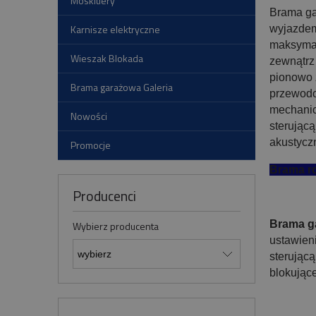
Moskitiery
Brama ga
Karnisze elektryczne
wyjazdem
maksymal
Wieszak Blokada
zewnątrz
pionowo 
Brama garażowa Galeria
przewodo
mechanic
Nowości
sterując
akustycz
Promocje
Brama ro
Producenci
Brama g
Wybierz producenta
ustawien
sterując
blokujące