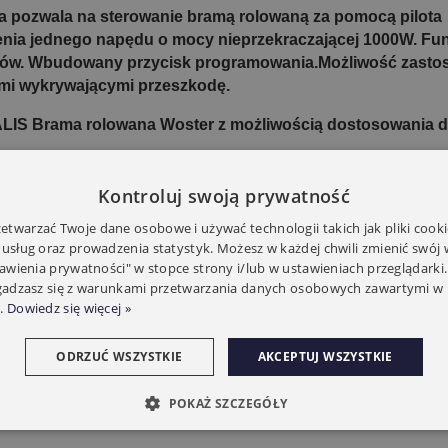
a pozwala na sterowanie bramą rolowaną za pomocą pilota
nia jednego napędu o mocy nieprzekraczającej 1000W. Fu
ów. Wbudowany przycisk programowania.Możliwość zastoso
mi wykrywającymi przeszkodę.
S Brama rolowana Woster z możliwością dostosowania dla
Kontroluj swoją prywatność
e elementy rozbudowy wyposażenia dla bramy garażowej rolo
twarzać Twoje dane osobowe i używać technologii takich jak pliki cooki
szaki blokujące EUROBLOK System blokad uniemożliwia podni
 usług oraz prowadzenia statystyk. Możesz w każdej chwili zmienić swój
aniczają podniesienia kurtyny bramy z zewnątrz).
tawienia prywatności" w stopce strony i/lub w ustawieniach przeglądarki.
tem detekcji przeszkód AUTOMATYCZNE WYKRYWANIE PRZE
zgadzasz się z warunkami przetwarzania danych osobowych zawartymi w 
.
Dowiedz się więcej »
my samoczynnie się zatrzymuje. System detekcji pełni funkcję
eszkodę na swojej drodze wysyła sygnał do systemu i zatrzymuje
okomórek.
ODRZUĆ WSZYSTKIE
AKCEPTUJ WSZYSTKIE
ba z hakiem do podnoszenia i zamykania bramy - w przypadku b
nik CAME 6NM MONDRIAN R4
jonalnie istnieje możliwość rozbudowy systemu Inteligentny 
POKAŻ SZCZEGÓŁY
bieżny Z Radiem Mechaniczne
Krańcówki