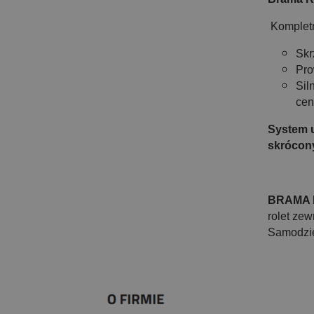
Kompletn
Skr
Pro
Sil
cen
System u
skrócony
BRAMA 
rolet ze
Samodzie