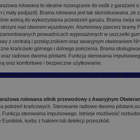
rażowa rolowana to idealne rozwiązanie do osób z garażami o
 ( mały podjazd). Brama rolowana jest tak skonstruowana ,że 
nie wolną do wykorzystania przestrzeń garażu. Brama zwija s
 skrzyni nad otworem wjazdowym. Aluminiowy pancerz bramy P
zamontowanych prowadnicach wyposażonych w uszczelki gum
wy z centralą i przełącznikiem oraz awaryjnym otwieraniem NH
zne krańcówki górnego i dolnego położenia. Brama obsługiw
ą oraz radiowo dwoma pilotami. Funkcja sterowania impulsoweg
ną oraz komfortowe i bezpieczne użytkowanie.
lowana Woster Centralis Profil 55mm Silnik Centralka 2 pil
arażowa rolowana silnik przewodowy z Awaryjnym Otwier
ia położeń krańcowych. Sterowanie radiowe dwoma pilotami,o
ą. Funkcja sterowania impulsowego. Istnieje możliwość rozbud
 Euroblok, korby z hakiem lub detekcji przeszkód.