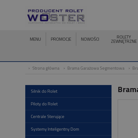
ROLETY
MENU
PROMOCJE
NOWOŚCI
ZEWNĘTRZNE
Strona główna
Brama Garażowa Segmentowa
Br
Brama
Silnik do Rolet
Piloty do Rolet
Centrale Sterujące
Systemy Inteligentny Dom