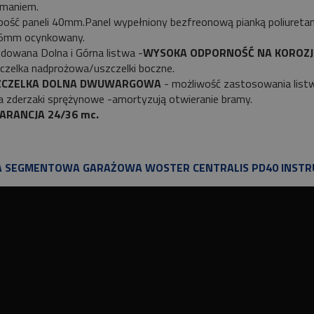
maniem.
bość paneli 40mm.Panel wypełniony bezfreonową pianką poliureta
5mm ocynkowany.
dowana Dolna i Górna listwa -
WYSOKA ODPORNOŚĆ NA KOROZ
czelka nadprożowa/uszczelki boczne.
ZCZELKA DOLNA DWUWARGOWA
- możliwość zastosowania listw
 zderzaki sprężynowe -amortyzują otwieranie bramy.
nik CAME 6NM MONDRIAN R4
ARANCJA 24/36 mc.
bieżny Z Radiem Mechaniczne
Krańcówki
259,00 zł
209,00 zł
 SEGMENTOWA GARAŻOWA WOSTER CENTRALIS PD40 INSTR
Do koszyka