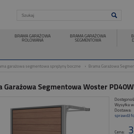
BRAMA GARAŻOWA
BRAMA GARAŻOWA
B
ROLOWANA
SEGMENTOWA
ama garażowa segmentowa sprężyny boczne
Brama Garażowa Segmen
 Garażowa Segmentowa Woster PD40W 
Dostępnoś
Wysyłka w
Dostawa:
sprawdź f
Ce
3
pła
Cena: