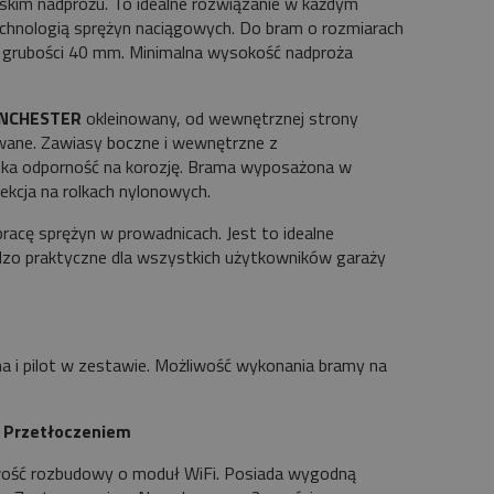
kim nadprożu. To idealne rozwiązanie w każdym
echnologią sprężyn naciągowych. Do bram o rozmiarach
 grubości 40 mm. Minimalna wysokość nadproża
NCHESTER
okleinowany, od wewnętrznej strony
wane. Zawiasy boczne i wewnętrzne z
oka odporność na korozję. Brama wyposażona w
kcja na rolkach nylonowych.
racę sprężyn w prowadnicach. Jest to idealne
zo praktyczne dla wszystkich użytkowników garaży
 pilot w zestawie. Możliwość wykonania bramy na
Przetłoczeniem
wość rozbudowy o moduł WiFi. Posiada wygodną