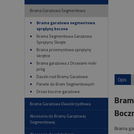
Brama Garażowa Segmentowa
Brama garażowa segmentowa
sprężyny boczne
Brama Segmentowa Garażowa
Sprężyny Skręte
Brama przemysłowa sprężyny
skrętne
Brama garażowa z Drzwiami niski
próg
Daszki nad Bramy Garażowe
Opis
Panele do Bram Segmentowych
Drzwi boczne garażowe
Bram
Brama Garażowa Dwuskrzydłowa
Boczn
Akcesoria do Bramy Garażowej
Segmentowej
Brama ga