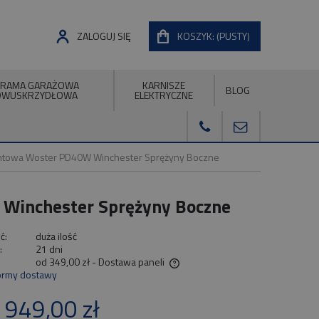
ZALOGUJ SIĘ
KOSZYK:
(PUSTY)
RAMA GARAŻOWA
KARNISZE
BLOG
DWUSKRZYDŁOWA
ELEKTRYCZNE
towa Woster PD40W Winchester Sprężyny Boczne
Winchester Sprężyny Boczne
ć:
duża ilość
:
21 dni
od 349,00 zł
- Dostawa paneli
ormy dostawy
na nie zawiera ewentualnych kosztów
 949,00 zł
tności