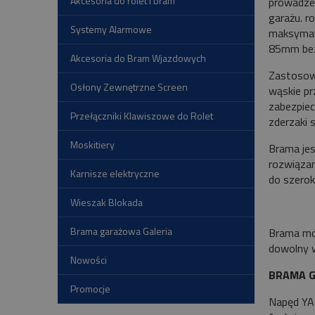
Akcesoria do rolet i bram
prowadzen
garażu. r
Systemy Alarmowe
maksymal
85mm bez
Akcesoria do Bram Wjazdowych
Zastosow
Osłony Zewnętrzne Screen
wąskie pr
zabezpiec
Przełączniki Klawiszowe do Rolet
zderzaki 
Moskitiery
Brama jes
rozwiązan
Karnisze elektryczne
do szero
Wieszak Blokada
Brama garażowa Galeria
Brama mo
dowo
Nowości
BRAMA G
Promocje
Napęd YA