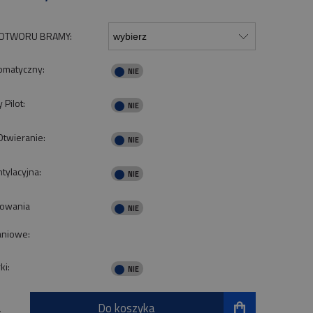
OTWORU BRAMY:
omatyczny:
Pilot:
Otwieranie:
tylacyjna:
cowania
aniowe:
ki:
Do koszyka
.