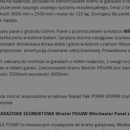
ia na nadprożu, pozwala na zamontowanie bramy w garażach o nis
ozszerzenie naszego znanego systemu rezydencjalnego, teraz z t
nych 3000 mm x 2500 mm i masie do 125 kg. Dostępny dla paneli
 napędu.
any panel o grubości 40mm. Panel z przetłoczeniem w kolorze
WI
zetłoczenia w kolorze białym. Sprężyny boczne naciągowe ocynko
zeniami .Anodowana listwa dolna i górna w kolorze czarnym-Wys
sprężynowe amortyzują otwieranie sekcji bramowej. Prowadzona se
t zalecana do montażu w garażach o niskim nadprożu, z uwagi na p
ie w niskim garażu. Zastosowanie bramy Woster PD40W jest bard
kości 3500mmi wysokości 3000mm.
że zostać wyposażona w radiowy Napęd Yale POWR 600NM szyna i
lny wymiar.
ARAŻOWA SEGMENTOWA Woster PD40W Winchester Panel z 
LE POWR to innowacyjne rozwiązanie do bramy garażowej. Możli