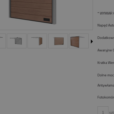
*
WYMIAR 
Napęd Aut
Dodatkowy 
Awaryjne 
Kratka Wen
Dolne mo
Antywłam
Fotokomór
szt