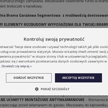
utomatycznego zamykania. Wbudowane oświetlenie furtki w brami
ilot breloczek 4 kanałowy.
lna Brama Garażowa Segmentowa z możliwością dostosowania 
Y ELEMENTY ROZBUDOWY WYPOSAŻENIA DLA TWOJEJ BRA
okomórki zabezpieczenie przeszkody.
mka oraz zamek ryglowy.
Kontroluj swoją prywatność
ek cylindryczny.
twarzać Twoje dane osobowe i używać technologii takich jak pliki cooki
tka wentylacyjna.
 usług oraz prowadzenia statystyk. Możesz w każdej chwili zmienić swój
jonalnie istnieje możliwość rozbudowy dla systemu Inteligentny 
tawienia prywatności" w stopce strony i/lub w ustawieniach przeglądarki.
ęd YALE z szyną i pilotem.
zgadzasz się z warunkami przetwarzania danych osobowych zawartymi w 
wiatura kodowa.
.
Dowiedz się więcej »
acja Bramy Woster PD40W :
ODRZUĆ WSZYSTKIE
AKCEPTUJ WSZYSTKIE
ma Garażowa Segmentowa (wymiar otworu). Szerokość x Wysok
ężyny naciągowe ocynkowane. Liny naciągowe ocynkowane.
POKAŻ SZCZEGÓŁY
strukcja nośna stalowa ocynkowana ogniowo.
WZMOCNIONE UCH
LNE UCHWYTY MONTAŻOWE ANTYWŁAMANIOWE
- Wzmacnia ko
ezpieczając przed włamaniem do garażu. Mocowany do kątownika p