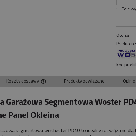
*
- Pole w
Ocena:
Producent
Kod produk
Koszty dostawy
Produkty powiązane
Opinie
Cena nie zawiera ewentualnych kosztów
a Garażowa Segmentowa Woster PD
płatności
e Panel Okleina
rażowa segmentowa winchester PD40 to idealne rozwiązanie dla 