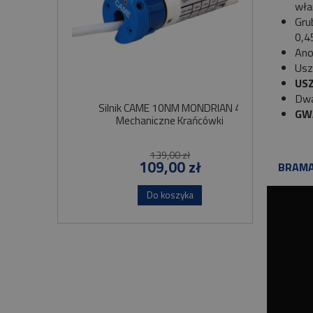
wła
Gru
0,4
Ano
Usz
US
Dwa
Silnik CAME 10NM MONDRIAN 4
Sil
G
W
Mechaniczne Krańcówki
Szybko
139,00 zł
109,00 zł
BRAMA
Do koszyka