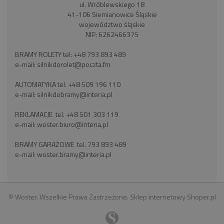
ul. Wróblewskiego 18
41-106 Siemianowice Śląskie
województwo śląskie
NIP: 6262466375
BRAMY ROLETY tel:
+48 793 893 489
e-mail:
silnikdorolet@poczta.fm
AUTOMATYKA tel.
+48 509 196 110
e-mail:
silnikdobramy@interia.pl
REKLAMACJE tel.
+48 501 303 119
e-mail:
woster.biuro@interia.pl
BRAMY GARAŻOWE tel.
793 893 489
e-mail:
woster.bramy@interia.pl
© Woster. Wszelkie Prawa Zastrzeżone.
Sklep internetowy Shoper.pl