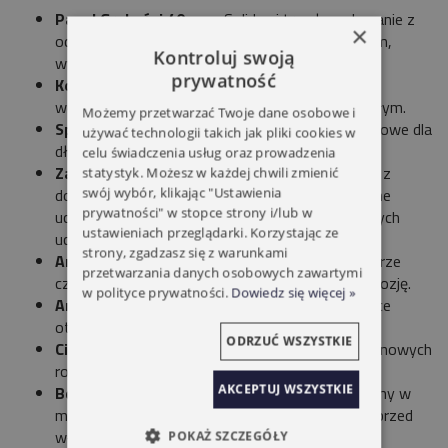
Panel Grubości 40 mm
: Solidne i trwałe wykonanie z
×
ocynkowanej blachy stalowej o grubości 0,45 mm,
Kontroluj swoją
wypełnionej bezfreonową pianką poliuretanową.
prywatność
Kolor
: Zewnętrzny panel w kolorze brązowym,
wewnętrzne wąskie przetłoczenia w kolorze białym.
Możemy przetwarzać Twoje dane osobowe i
Sprężyny Boczne
: Ocynkowane sprężyny naciągowe dla
używać technologii takich jak pliki cookies w
dłuższej żywotności i niezawodności.
celu świadczenia usług oraz prowadzenia
Zabezpieczenia
: Boczne i wewnętrzne zawiasy z
statystyk. Możesz w każdej chwili zmienić
dodatkowymi zabezpieczeniami oraz wzmocnione
swój wybór, klikając "Ustawienia
prywatności" w stopce strony i/lub w
uchwyty konstrukcji prowadnic poziomych i dolnych
ustawieniach przeglądarki. Korzystając ze
uchwytów montażowych antywłamaniowych.
strony, zgadzasz się z warunkami
Anodowane Listwy
: Dolna i górna listwa w kolorze
przetwarzania danych osobowych zawartymi
czarnym zapewniająca wysoką odporność na korozję.
w polityce prywatności.
Dowiedz się więcej »
Amortyzacja
: Zderzaki sprężynowe amortyzujące
otwieranie sekcji bramowej.
ODRZUĆ WSZYSTKIE
Ciche Prowadzenie
: Sekcja prowadzona na nylonowych
rolkach.
AKCEPTUJ WSZYSTKIE
Bezpieczeństwo
: Wzmocniona konstrukcja bramy w
miejscu dolnego uchwytu rolki, zabezpieczająca przed
włamaniem do garażu.
POKAŻ SZCZEGÓŁY