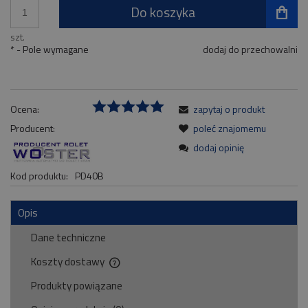
Do koszyka
szt.
*
- Pole wymagane
dodaj do przechowalni
Ocena:
zapytaj o produkt
Producent:
poleć znajomemu
dodaj opinię
Kod produktu:
PD40B
Opis
Dane techniczne
Koszty dostawy
Cena nie zawiera ewentualnych kosztów płatności
Produkty powiązane