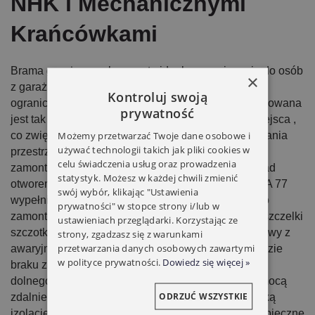
NHK i Mechanicznymi
Krańcówkami
Brama garażowa rolowana to idealne rozwiązanie do osób
×
z garażami o małej powierzchni użytkowania i
Kontroluj swoją
ograniczonym wyjazdem ( mały podjazd). Brama rolowana
prywatność
jest tak skonstruowana ,że zajmuje bardzo mało miejsca ,
Możemy przetwarzać Twoje dane osobowe i
co zwiększa nam maksymalnie wolną do wykorzystania
używać technologii takich jak pliki cookies w
przestrzeń garażu. Brama zwija się pionowo do
celu świadczenia usług oraz prowadzenia
zamontowanej wewnątrz lub na zewnątrz skrzyni nad
statystyk. Możesz w każdej chwili zmienić
otworem wjazdowym. Aluminiowy pancerz bramy PA 77
swój wybór, klikając "Ustawienia
wypełniony pianą poliuretanową pracuje w pionowo
prywatności" w stopce strony i/lub w
zamontowanych prowadnicach wyposażonych w uszczelki
ustawieniach przeglądarki. Korzystając ze
szczotkowe. Brama wyposażona jest w napęd radiowy z
strony, zgadzasz się z warunkami
przetwarzania danych osobowych zawartymi
awaryjnym otwieraniem NHK za pomocą korby w razie
w polityce prywatności.
Dowiedz się więcej »
braku zasilania i mechaniczne krańcówki górnego i
dolnego położenia. Brama obsługiwana jest za pomocą
ODRZUĆ WSZYSTKIE
zdalnie sterowanego pilota. Brama zapewnia wysoką
izolację cieplną i akustyczną oraz komfortowe i bezpieczne