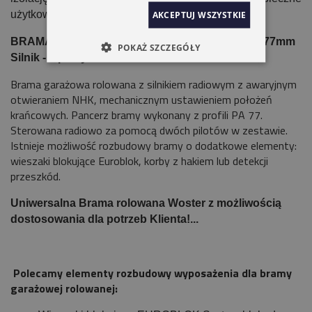
użytkowanie.
AKCEPTUJ WSZYSTKIE
BRAMA ROLOWANA WOSTER UNIWERSAL PA77mm
POKAŻ SZCZEGÓŁY
Silnik - 2 piloty
Brama garażowa rolowana z silnikiem radiowym z awaryjnym
otwieraniem NHK, mechanicznym ustawieniem położeń
krańcowych. Pancerz bramy wykonany z profili PA 77.
Sterowana radiowo za pomocą dwóch pilotów w zestawie.
Istnieje możliwość rozbudowy bramy o dodatkowe elementy:
wieszaki blokujące Euroblok, korby z hakiem lub detekcji
przeszkód.
Uniwersalna Brama rolowana Woster z możliwością
dostosowania dla potrzeb Klienta!...
Polecamy elementy rozbudowy wyposażenia dla bramy
garażowej rolowanej: