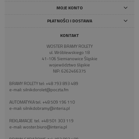
MOJE KONTO
PŁATNOŚCI I DOSTAWA
KONTAKT
WOSTER BRAMY ROLETY
ul. Wróblewskiego 18
41-106 Siemianowice Śląskie
województwo śląskie
NIP: 6262466375
BRAMY ROLETY tel:
+48 793 893 489
e-mail:
silnikdorolet@poczta.fm
AUTOMATYKA tel.
+48 509 196 110
e-mail:
silnikdobramy@interia.pl
REKLAMACJE tel.
+48 501 303 119
e-mail:
woster.biuro@interia.pl