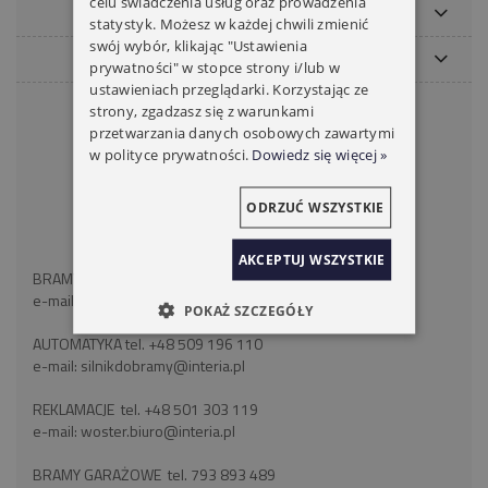
celu świadczenia usług oraz prowadzenia
MOJE KONTO
statystyk. Możesz w każdej chwili zmienić
swój wybór, klikając "Ustawienia
PŁATNOŚCI I DOSTAWA
prywatności" w stopce strony i/lub w
ustawieniach przeglądarki. Korzystając ze
KONTAKT
strony, zgadzasz się z warunkami
przetwarzania danych osobowych zawartymi
WOSTER BRAMY ROLETY
w polityce prywatności.
Dowiedz się więcej »
ul. Wróblewskiego 18
41-106 Siemianowice Śląskie
ODRZUĆ WSZYSTKIE
województwo śląskie
NIP: 6262466375
AKCEPTUJ WSZYSTKIE
BRAMY ROLETY tel:
+48 793 893 489
e-mail:
silnikdorolet@poczta.fm
POKAŻ SZCZEGÓŁY
AUTOMATYKA tel.
+48 509 196 110
e-mail:
silnikdobramy@interia.pl
REKLAMACJE tel.
+48 501 303 119
e-mail:
woster.biuro@interia.pl
BRAMY GARAŻOWE tel.
793 893 489