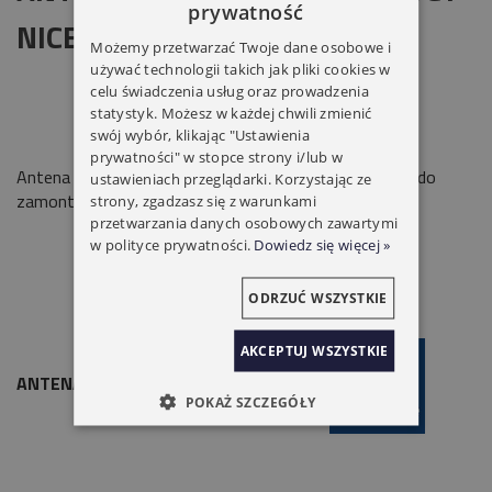
prywatność
NICE
Możemy przetwarzać Twoje dane osobowe i
używać technologii takich jak pliki cookies w
celu świadczenia usług oraz prowadzenia
statystyk. Możesz w każdej chwili zmienić
swój wybór, klikając "Ustawienia
prywatności" w stopce strony i/lub w
Antena zwiększająca zasięg działania pilota do bramy do
ustawieniach przeglądarki. Korzystając ze
zamontowania na lampie
LUCY, LUCY24 433.92MHz.
strony, zgadzasz się z warunkami
przetwarzania danych osobowych zawartymi
w polityce prywatności.
Dowiedz się więcej »
ODRZUĆ WSZYSTKIE
AKCEPTUJ WSZYSTKIE
ANTENA ABFKIT DO LAMPY LUCY NICE
POKAŻ SZCZEGÓŁY