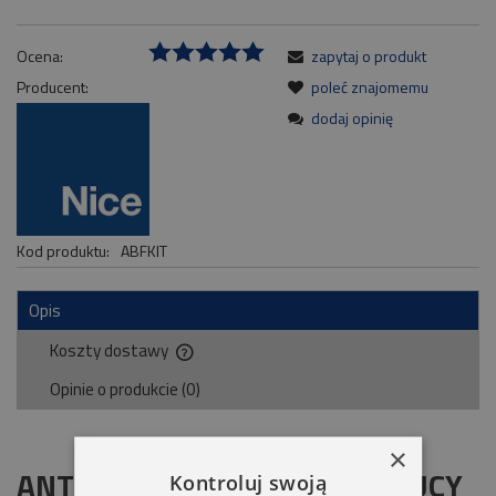
Ocena:
zapytaj o produkt
Producent:
poleć znajomemu
dodaj opinię
Kod produktu:
ABFKIT
Opis
Koszty dostawy
Cena nie zawiera ewentualnych kosztów płatności
Opinie o produkcie (0)
×
ANTENA ABFKIT DO LAMPY LUCY
Kontroluj swoją