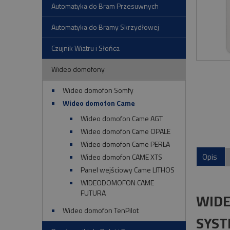
Automatyka do Bram Przesuwnych
Automatyka do Bramy Skrzydłowej
Czujnik Wiatru i Słońca
Wideo domofony
Wideo domofon Somfy
Wideo domofon Came
Wideo domofon Came AGT
Wideo domofon Came OPALE
Wideo domofon Came PERLA
Opis
Wideo domofon CAME XTS
Panel wejściowy Came LITHOS
WIDEODOMOFON CAME
FUTURA
WIDE
Wideo domofon TenPilot
SYST