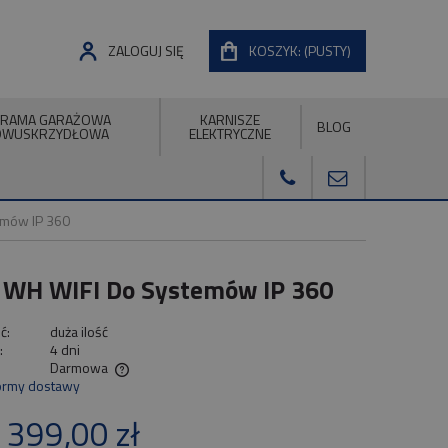
ZALOGUJ SIĘ
KOSZYK:
(PUSTY)
RAMA GARAŻOWA
KARNISZE
BLOG
DWUSKRZYDŁOWA
ELEKTRYCZNE
emów IP 360
WH WIFI Do Systemów IP 360
ć:
duża ilość
:
4 dni
Darmowa
ormy dostawy
ualnych kosztów
 399,00 zł