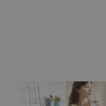
nik CAME 6NM MONDRIAN R4
bieżny Z Radiem Mechaniczne
Krańcówki
259,00 zł
209,00 zł
Do koszyka