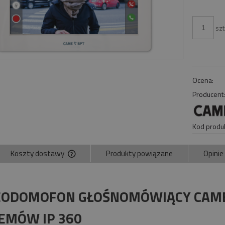
szt
Ocena:
Producent
Kod produk
Koszty dostawy
Produkty powiązane
Opinie
Cena nie zawiera ewentualnych kosztów
płatności
ODOMOFON GŁOŚNOMÓWIĄCY CAME 
EMÓW IP 360