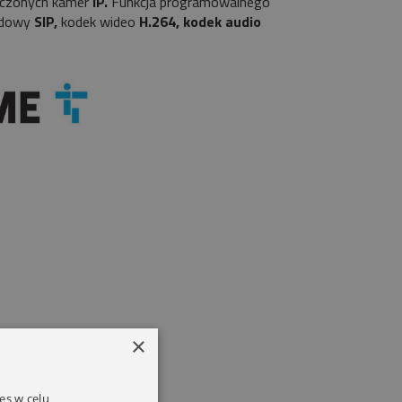
łączonych kamer
IP.
Funkcja programowalnego
rdowy
SIP,
kodek wideo
H.264, kodek audio
×
es w celu