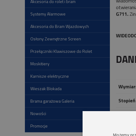
wiadomośc
Akcesoria do rolet i bram
otwieran
G711.
Zin
Systemy Alarmowe
Akcesoria do Bram Wjazdowych
WIDEODO
Osłony Zewnętrzne Screen
Przełączniki Klawiszowe do Rolet
DAN
Moskitiery
Karnisze elektryczne
Wymiar
Wieszak Blokada
Stopień
Brama garażowa Galeria
Nowości
Tempera
Promocje
Możemy prze