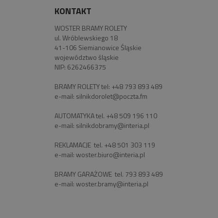
KONTAKT
WOSTER BRAMY ROLETY
ul. Wróblewskiego 18
41-106 Siemianowice Śląskie
województwo śląskie
NIP: 6262466375
BRAMY ROLETY tel:
+48 793 893 489
e-mail:
silnikdorolet@poczta.fm
AUTOMATYKA tel.
+48 509 196 110
e-mail:
silnikdobramy@interia.pl
REKLAMACJE tel.
+48 501 303 119
e-mail:
woster.biuro@interia.pl
BRAMY GARAŻOWE tel.
793 893 489
e-mail:
woster.bramy@interia.pl