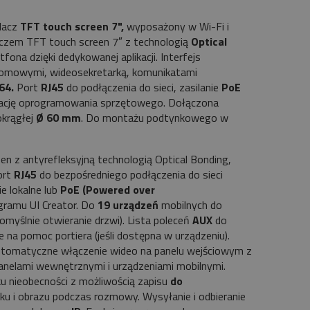
lacz
TFT touch screen 7",
wyposażony w Wi-Fi i
laczem TFT touch screen 7″ z technologią
Optical
na dzięki dedykowanej aplikacji. Interfejs
komowymi, wideosekretarką, komunikatami
64.
Port
RJ45
do podłączenia do sieci, zasilanie
PoE
lizację oprogramowania sprzętowego. Dołączona
okrągłej
Ø 60 mm
. Do montażu podtynkowego w
en z antyrefleksyjną technologią Optical Bonding,
ort
RJ45
do bezpośredniego podłączenia do sieci
e lokalne lub
PoE (Powered over
gramu UI Creator. Do
19 urządzeń
mobilnych do
omyślnie otwieranie drzwi). Lista poleceń
AUX
do
na pomoc portiera (jeśli dostępna w urządzeniu).
Automatyczne włączenie wideo na panelu wejściowym z
anelami wewnętrznymi i urządzeniami mobilnymi.
u nieobecności z możliwością zapisu
do
ku i obrazu podczas rozmowy. Wysyłanie i odbieranie