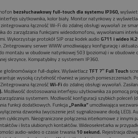
mofon
bezsłuchawkowy full-touch dla systemu IP360,
wyświet
 interfejs użytkownika, kolor biały. Monitor natynkowy z wyświet
zintegrowana łączność Wi-Fi do zdalnej obsługi wywołań ze smartfo
ika do zarządzania funkcjami wideodomofonu, wywołaniami inter
i. Wykorzystuje protokół SIP oraz kodek audio
G711 i wideo H.2
ne. Zintegrowany serwer WWW umożliwiający konfigurację i aktua
 do montażu w obudowie natynkowej 503 (pozioma) i w obudowie 
nej skrzynce. Kompatybilny z systemem IP360.
e głośnomówiące full-duplex. Wyświetlacz
TFT 7′′ Full Touch
scre
rantuje wysoką czytelność również w jasnych pomieszczeniach. P
. Zintegrowana łączność
Wi-Fi
do zdalnej obsługi wywołań. Zasilani
).
Możliwość dostosowania interfejsu użytkownika za pomocą pro
zarządzania systemem. Możliwość konfiguracji szybkich poleceń (d
nia funkcji dodatkowych. Funkcja
„Panika”
umożliwiająca wezwanie 
wyłączenia dzwonka (wyciszenie jest sygnalizowane diodą LED). 
em cyklicznym. Nieograniczone połączenia interkomowe z innymi p
taktów i lista ulubionych kontaktów. Wideosekretarka w przypadk
mości audio-wideo o czasie trwania
10 sekund.
Rejestracja dźwię