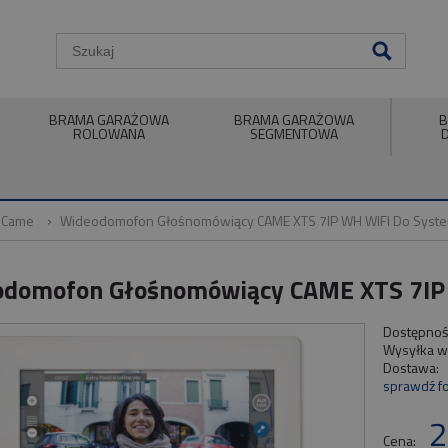
BRAMA GARAŻOWA
BRAMA GARAŻOWA
B
ROLOWANA
SEGMENTOWA
 Came
Wideodomofon Głośnomówiący CAME XTS 7IP WH WIFI Do Syst
domofon Głośnomówiący CAME XTS 7IP 
Dostępnoś
Wysyłka w
Dostawa:
sprawdź f
Cena nie zawiera ewent
2
płatności
Cena: