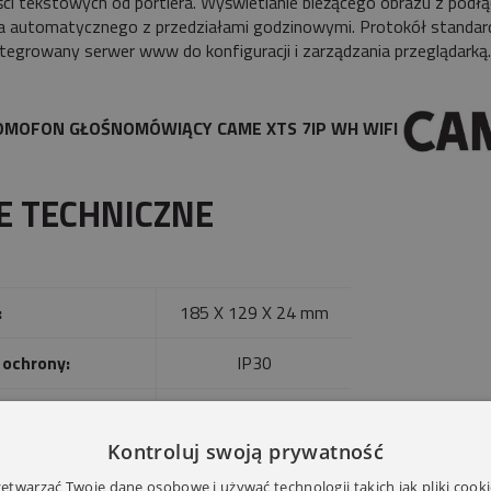
i tekstowych od portiera. Wyświetlanie bieżącego obrazu z pod
ia automatycznego z przedziałami godzinowymi. Protokół standa
tegrowany serwer www do konfiguracji i zarządzania przeglądarką.
MOFON GŁOŚNOMÓWIĄCY CAME XTS 7IP WH WIFI
E TECHNICZNE
:
185 X 129 X 24 mm
 ochrony:
IP30
tura pracy:
- 20 do + 50 stopni C
Kontroluj swoją prywatność
twarzać Twoje dane osobowe i używać technologii takich jak pliki cooki