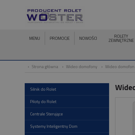
ROLETY
MENU
PROMOCJE
NOWOŚCI
ZEWNĘTRZNE
Strona główna
Wideo domofony
Wideo domofon
Wideo
Silnik do Rolet
Piloty do Rolet
Centrale Sterujące
Systemy Inteligentny Dom