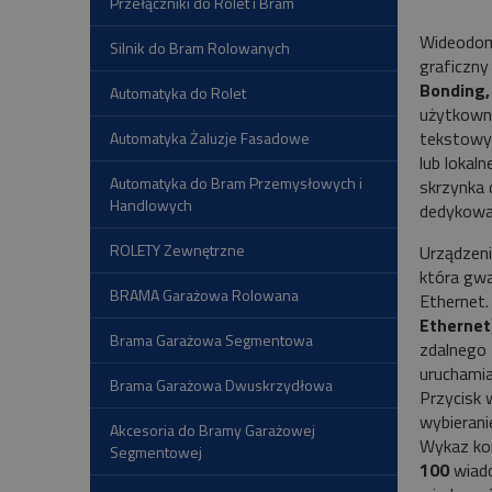
Przełączniki do Rolet i Bram
Wideodo
Silnik do Bram Rolowanych
graficzny
Bonding,
Automatyka do Rolet
użytkown
tekstowym
Automatyka Żaluzje Fasadowe
lub lokal
Automatyka do Bram Przemysłowych i
skrzynka
Handlowych
dedykowa
ROLETY Zewnętrzne
Urządzeni
która gwa
BRAMA Garażowa Rolowana
Ethernet
Ethernet
Brama Garażowa Segmentowa
zdalnego 
uruchamia
Brama Garażowa Dwuskrzydłowa
Przycisk 
wybierani
Akcesoria do Bramy Garażowej
Wykaz kon
Segmentowej
100
wiado