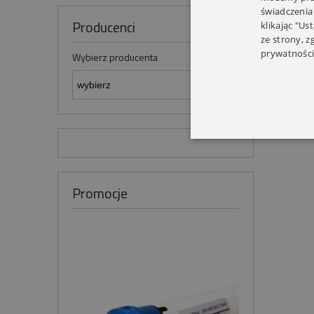
świadczenia
Producenci
klikając "Us
ze strony, 
prywatności
Wybierz producenta
Promocje