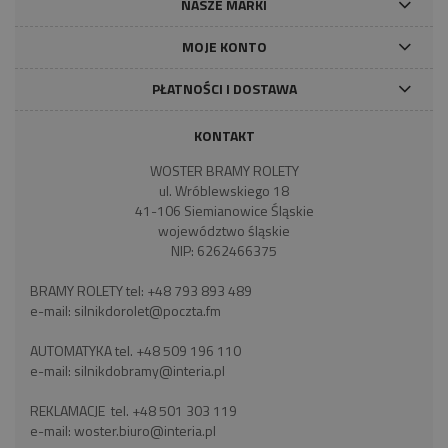
NASZE MARKI
MOJE KONTO
PŁATNOŚCI I DOSTAWA
KONTAKT
WOSTER BRAMY ROLETY
ul. Wróblewskiego 18
41-106 Siemianowice Śląskie
województwo śląskie
NIP: 6262466375
BRAMY ROLETY tel:
+48 793 893 489
e-mail:
silnikdorolet@poczta.fm
AUTOMATYKA tel.
+48 509 196 110
e-mail:
silnikdobramy@interia.pl
REKLAMACJE tel.
+48 501 303 119
e-mail:
woster.biuro@interia.pl