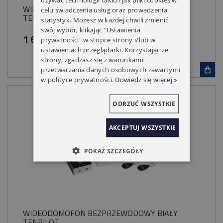
WIDEODOMOFON BEZPRZEWODOWY CZARNY
celu świadczenia usług oraz prowadzenia
TENPILOT
statystyk. Możesz w każdej chwili zmienić
swój wybór, klikając "Ustawienia
1 619,00 zł
prywatności" w stopce strony i/lub w
ustawieniach przeglądarki. Korzystając ze
strony, zgadzasz się z warunkami
przetwarzania danych osobowych zawartymi
w polityce prywatności.
Dowiedz się więcej »
ODRZUĆ WSZYSTKIE
AKCEPTUJ WSZYSTKIE
POKAŻ SZCZEGÓŁY
WIDEODOMOFON BEZPRZEWODOWY BIAŁY
TENPILOT