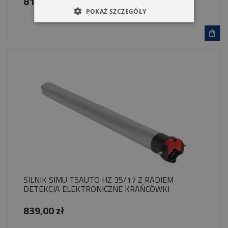
816,00 zł
POKAŻ SZCZEGÓŁY
SILNIK SIMU T5AUTO HZ 35/17 Z RADIEM
DETEKCJA ELEKTRONICZNE KRAŃCÓWKI
839,00 zł