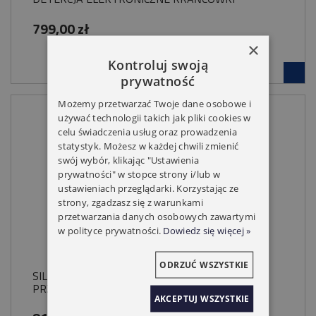
799,00 zł
×
Kontroluj swoją
prywatność
Możemy przetwarzać Twoje dane osobowe i
używać technologii takich jak pliki cookies w
celu świadczenia usług oraz prowadzenia
statystyk. Możesz w każdej chwili zmienić
swój wybór, klikając "Ustawienia
prywatności" w stopce strony i/lub w
ustawieniach przeglądarki. Korzystając ze
strony, zgadzasz się z warunkami
przetwarzania danych osobowych zawartymi
w polityce prywatności.
Dowiedz się więcej »
ODRZUĆ WSZYSTKIE
SILNIK SIMU T5 AUTO 25/17 DETEKCJA
PRZESZKÓD I OBLODZENIA
AKCEPTUJ WSZYSTKIE