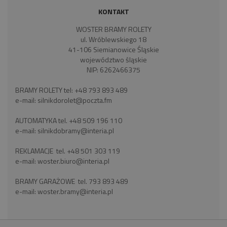
KONTAKT
WOSTER BRAMY ROLETY
ul. Wróblewskiego 18
41-106 Siemianowice Śląskie
województwo śląskie
NIP: 6262466375
BRAMY ROLETY tel:
+48 793 893 489
e-mail:
silnikdorolet@poczta.fm
AUTOMATYKA tel.
+48 509 196 110
e-mail:
silnikdobramy@interia.pl
REKLAMACJE tel.
+48 501 303 119
e-mail:
woster.biuro@interia.pl
BRAMY GARAŻOWE tel.
793 893 489
e-mail:
woster.bramy@interia.pl