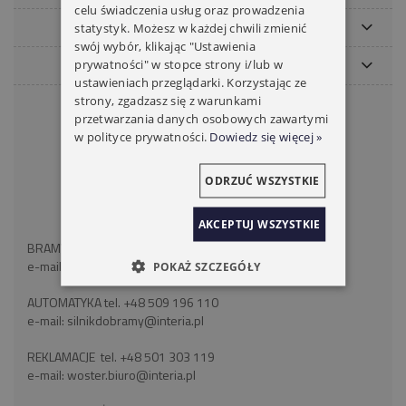
celu świadczenia usług oraz prowadzenia
MOJE KONTO
statystyk. Możesz w każdej chwili zmienić
swój wybór, klikając "Ustawienia
PŁATNOŚCI I DOSTAWA
prywatności" w stopce strony i/lub w
ustawieniach przeglądarki. Korzystając ze
strony, zgadzasz się z warunkami
KONTAKT
przetwarzania danych osobowych zawartymi
w polityce prywatności.
Dowiedz się więcej »
WOSTER BRAMY ROLETY
ul. Wróblewskiego 18
41-106 Siemianowice Śląskie
ODRZUĆ WSZYSTKIE
województwo śląskie
NIP: 6262466375
AKCEPTUJ WSZYSTKIE
BRAMY ROLETY tel:
+48 793 893 489
e-mail:
silnikdorolet@poczta.fm
POKAŻ SZCZEGÓŁY
AUTOMATYKA tel.
+48 509 196 110
e-mail:
silnikdobramy@interia.pl
REKLAMACJE tel.
+48 501 303 119
e-mail:
woster.biuro@interia.pl