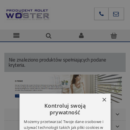
Nie znaleziono produktów spełniających podane
kryteria.
×
Kontroluj swoją
prywatność
POMOC
Możemy przetwarzać Twoje dane osobowe i
NASZE MARKI
używać technologii takich jak pliki cookies w